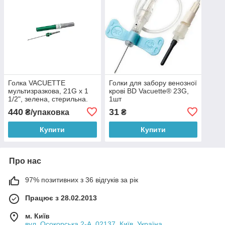
Голка VACUETTE
Голки для забору венозної
мультизразкова, 21G х 1
крові BD Vacuette® 23G,
1/2", зелена, стерильна.
1шт
440
31
₴/упаковка
₴
Купити
Купити
Про нас
97% позитивних з 36 відгуків за рік
Працює з 28.02.2013
м. Київ
вул. Осокорська 2-А, 02137, Київ, Україна