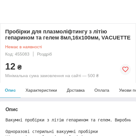
Пробірки для плазмоліфтингу з літію
гепарином та гелем 8мл,16x100мм, VACUETTE
Немає в наявності
Код: 455083
Роздріб
12
₴
Мінімальна сума замовлення на сайті — 500 ₴
Опис
Характеристики
Доставка
Оплата
Умови п
Опис
Вакумні пробірки з літію гепарином та гелем. Виробницт
Одноразові стерильні вакуумні пробірки
