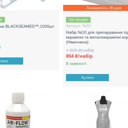
Залишилось 26 днів
аж
Топ продаж
№10
лики BLACKSEAMED™,1000шт
Набір №10 для препарування пі
керамічні та металокерамічні ко
(Німеччина)
і
1 005 ₴/набір
804 ₴/набір
пити
В наявності
Купити