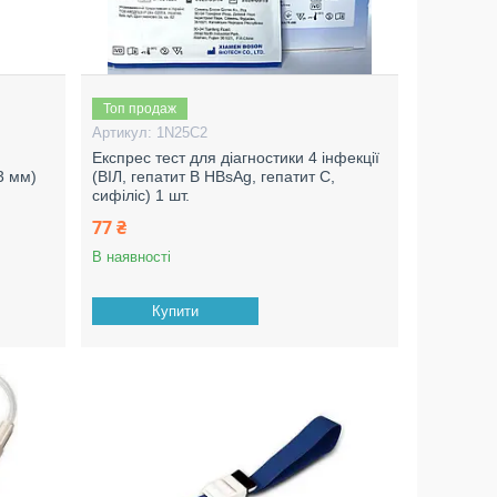
Топ продаж
1N25C2
Експрес тест для діагностики 4 інфекції
3 мм)
(ВІЛ, гепатит В HBsAg, гепатит С,
сифіліс) 1 шт.
77 ₴
В наявності
Купити