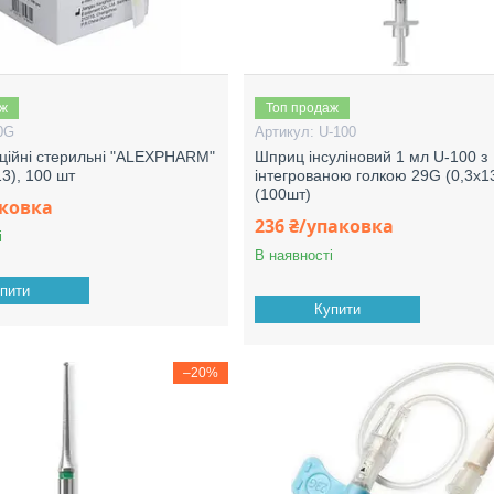
аж
Топ продаж
0G
U-100
єкційні стерильні "ALEXPHARM"
Шприц інсуліновий 1 мл U-100 з
3), 100 шт
інтегрованою голкою 29G (0,3х1
(100шт)
аковка
236 ₴/упаковка
і
В наявності
пити
Купити
–20%