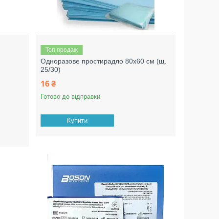
Топ продаж
Одноразове простирадло 80х60 см (щ.
25/30)
й
16 ₴
Готово до відправки
Купити