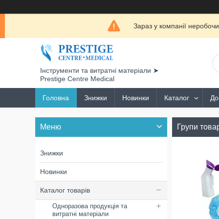
Зараз у компанії неробочи
Інструменти та витратні матеріали ➤
Prestige Centre Medical
Головна
Знижки
Новинки
Каталог
До
Групи товар
Знижки
Новинки
Каталог товарів
Одноразова продукція та
витратні матеріали