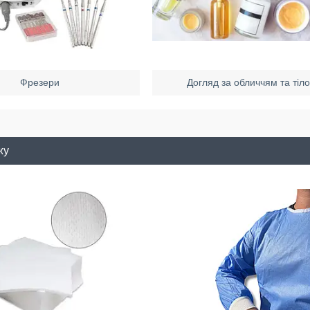
Фрезери
Догляд за обличчям та тіл
жу