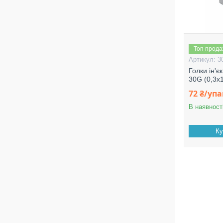
Топ прод
3
Голки ін'
30G (0,3х1
72 ₴/уп
В наявност
Ку