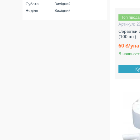
Субота
Вихідний
Неділя
Вихідний
Топ прод
2
Серветки с
(100 шт.)
60 ₴/уп
В наявност
Ку