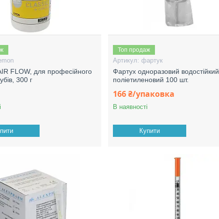
аж
Топ продаж
emon
фартук
IR FLOW, для професійного
Фартух одноразовий водостійки
бів, 300 г
поліетиленовий 100 шт.
166 ₴/упаковка
і
В наявності
пити
Купити