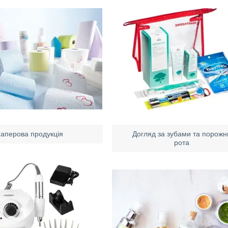
аперова продукція
Догляд за зубами та порож
рота