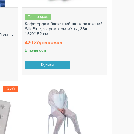
Топ продаж
Коффердам блакитний шовк латексний
Silk Blue, з ароматом м'яти, 36шт.
152X152 см
0 см L-
420 ₴/упаковка
В наявності
Купити
–20%