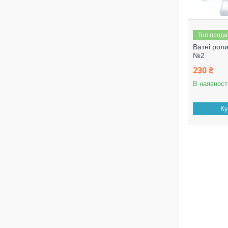
Топ прод
Ватні ро
№2
230 ₴
В наявност
Ку