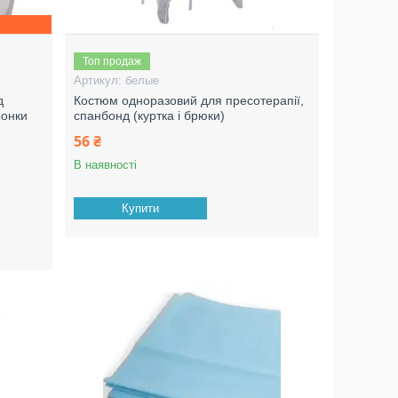
Топ продаж
белые
д
Костюм одноразовий для пресотерапії,
ронки
спанбонд (куртка і брюки)
56 ₴
В наявності
Купити