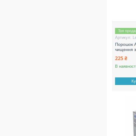
Топ прод
L
Порошок A
чищення зу
225 ₴
В наявност
Ку