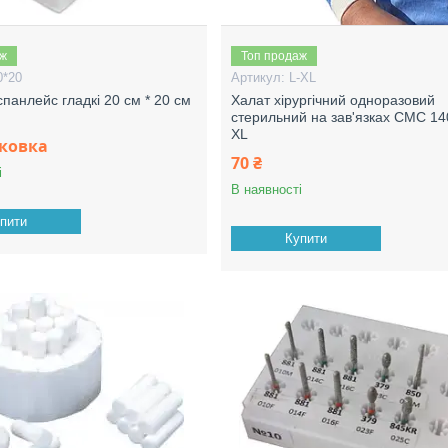
аж
Топ продаж
0*20
L-XL
панлейс гладкі 20 см * 20 см
Халат хірургічний одноразовий
стерильний на зав'язках СМС 14
XL
аковка
70 ₴
і
В наявності
пити
Купити