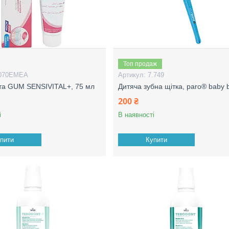
Топ продаж
070EMEA
7.749
та GUM SENSIVITAL+, 75 мл
Дитяча зубна щітка, paro® baby 
200 ₴
і
В наявності
пити
Купити