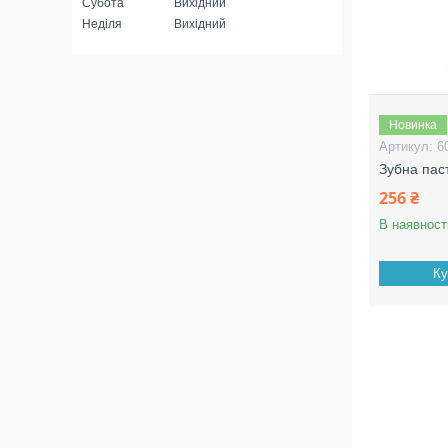
Субота
Вихідний
Неділя
Вихідний
Новинка
6
Зубна пас
256 ₴
В наявност
Ку