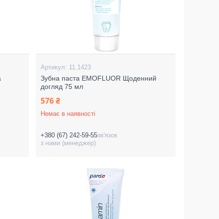
11.1423
а
Зубна паста EMOFLUOR Щоденний
догляд 75 мл
576 ₴
Немає в наявності
+380 (67) 242-59-55
зв'язок
з нами (менеджер)