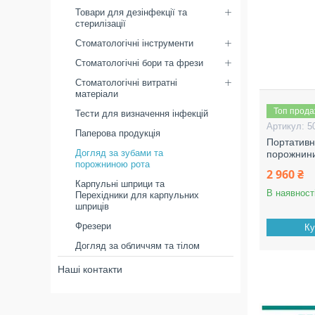
Товари для дезінфекції та
стерилізації
Стоматологічні інструменти
Стоматологічні бори та фрези
Стоматологічні витратні
матеріали
Топ прод
Тести для визначення інфекцій
5
Паперова продукція
Портативн
Догляд за зубами та
порожнини
порожниною рота
2 960 ₴
Карпульні шприци та
В наявност
Перехідники для карпульних
шприців
Фрезери
Ку
Догляд за обличчям та тілом
Наші контакти