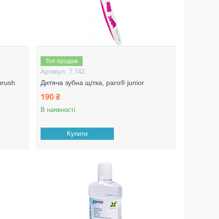
Топ продаж
7.742
brush
Дитяча зубна щітка, paro® junior
190 ₴
В наявності
Купити