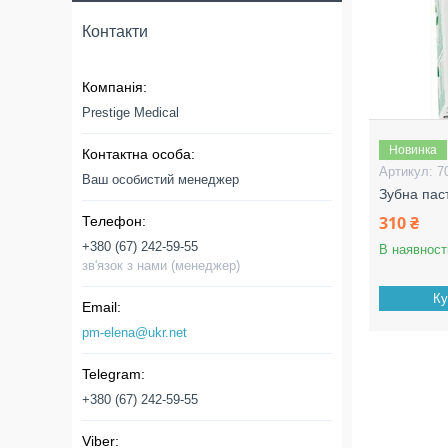
Контакти
Prestige Medical
Новинка
7
Ваш особистий менеджер
Зубна пас
310 ₴
+380 (67) 242-59-55
В наявност
зв'язок з нами (менеджер)
Ку
pm-elena@ukr.net
+380 (67) 242-59-55