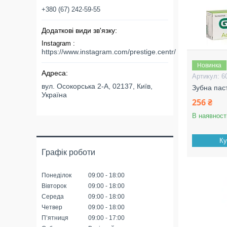
+380 (67) 242-59-55
Instagram
https://www.instagram.com/prestige.centr/
Новинка
6
вул. Осокорська 2-А, 02137, Київ,
Зубна пас
Україна
256 ₴
В наявност
Ку
Графік роботи
Понеділок
09:00
18:00
Вівторок
09:00
18:00
Середа
09:00
18:00
Четвер
09:00
18:00
Пʼятниця
09:00
17:00