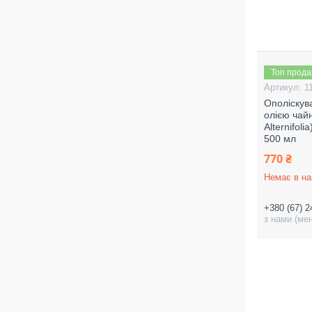
Топ прод
1
Ополіскув
олією чай
Alternifo
500 мл
770 ₴
Немає в на
+380 (67) 2
з нами (ме