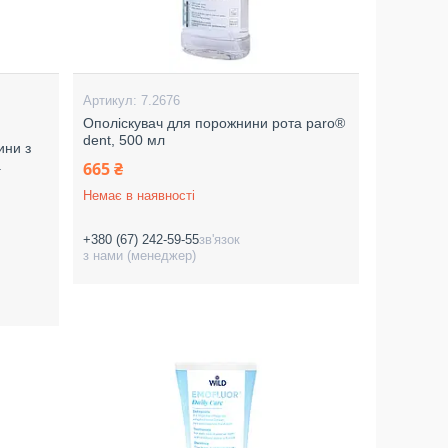
7.2676
Ополіскувач для порожнини рота paro®
dent, 500 мл
ини з
a
665 ₴
Немає в наявності
+380 (67) 242-59-55
зв'язок
з нами (менеджер)