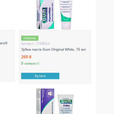
Новинка
paro®
1745EEA
Зубна паста Gum Original White, 75 мл
269 ₴
В наявності
Купити