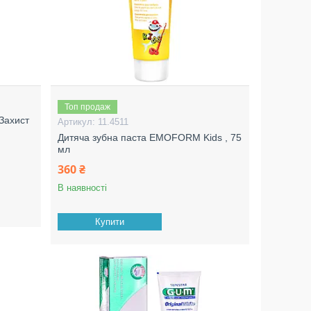
Топ продаж
Захист
11.4511
Дитяча зубна паста EMOFORM Kids , 75
мл
360 ₴
В наявності
Купити