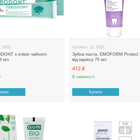
1.3452
11.1435
DONT з олією чайного
Зубна паста, EMOFORM Protect 
18 мл
від карієсу 75 мл
412 ₴
і
В наявності
пити
Купити