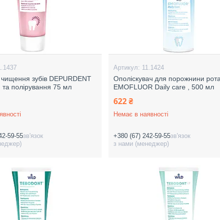
1.1437
11.1424
я чищення зубів DEPURDENT
Ополіскувач для порожнини рот
та полірування 75 мл
EMOFLUOR Daily care , 500 мл
622 ₴
явності
Немає в наявності
42-59-55
зв'язок
+380 (67) 242-59-55
зв'язок
неджер)
з нами (менеджер)