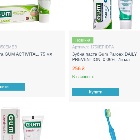
Новинка
050EMEB
1750EPIDFА
та GUM ACTIVITAL, 75 мл
Зубна паста Gum Paroex DAILY
PREVENTION, 0.06%, 75 мл
256 ₴
і
В наявності
пити
Купити