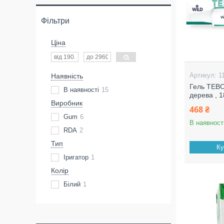
Фільтри
Ціна
1
Наявність
Гель TEBO
В наявності
15
дерева , 
Виробник
468 ₴
Gum
6
В наявност
RDA
2
Тип
Ку
Іригатор
1
Колір
Білий
1