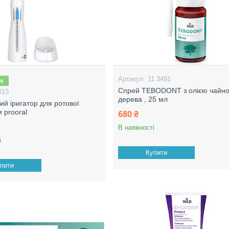
11.3491
аж
Спрей TEBODONT з олією чайно
013
дерева , 25 мл
ий іригатор для ротової
 prooral
680 ₴
В наявності
і
Купити
пити