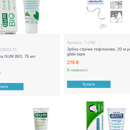
7.1762
Зубна стрічка тефлонова, 20 м.
020DSCPL
glide-tape
та GUM BIO, 75 мл
270 ₴
В наявності
і
Купити
пити