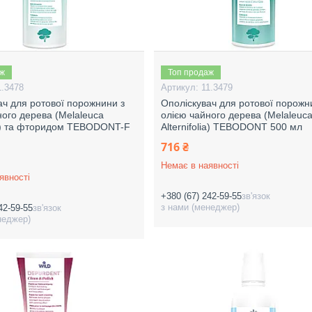
аж
Топ продаж
1.3478
11.3479
ач для ротової порожнини з
Ополіскувач для ротової порожн
ного дерева (Melaleuca
олією чайного дерева (Melaleuc
lia) та фторидом TEBODONT-F
Alternifolia) TEBODONT 500 мл
716 ₴
Немає в наявності
явності
+380 (67) 242-59-55
зв'язок
з нами (менеджер)
42-59-55
зв'язок
неджер)