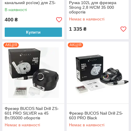
канальний роз'єм) для ZS-
Ручка 102L для фрезера
606, ZS-705, покращена
Strong 2,8 Н/СМ 35 000
В наявності
оборотів
400
Немає в наявності
₴
1 335
₴
Купити
АКЦІЯ
АКЦІЯ
Фрезер BUCOS Nail Drill ZS-
601 PRO SILVER на 45
Фрезер BUCOS Nail Drill ZS-
Вт./35000 оборотів
603 PRO Black
Немає в наявності
Немає в наявності