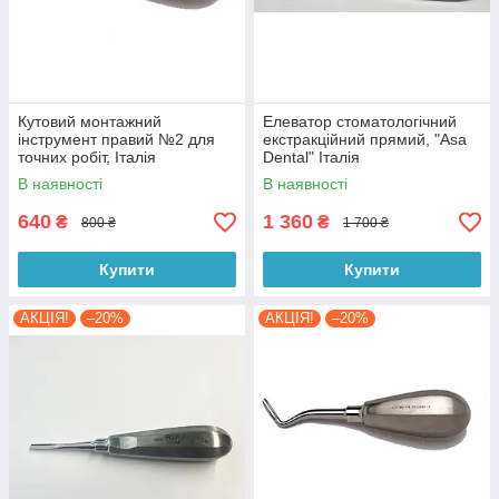
Кутовий монтажний
Елеватор стоматологічний
інструмент правий №2 для
екстракційний прямий, "Asa
точних робіт, Італія
Dental" Італія
В наявності
В наявності
640
1 360
₴
₴
800 ₴
1 700 ₴
Купити
Купити
АКЦІЯ!
–20%
АКЦІЯ!
–20%