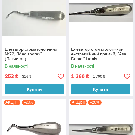
Елеватор стоматологічний
Елеватор стоматологічний
№72, "Medisporex"
екстракційний прямий, "Asa
(Пакистан)
Dental" Італія
В наявності
В наявності
253
1 360
₴
₴
316 ₴
1 700 ₴
Купити
Купити
АКЦІЯ!
–20%
АКЦІЯ!
–20%