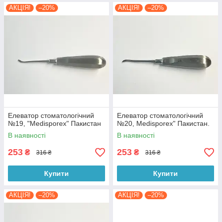
АКЦІЯ!
–20%
АКЦІЯ!
–20%
Елеватор стоматологічний
Елеватор стоматологічний
№19, "Medisporex" Пакистан
№20, Medisporex" Пакистан.
В наявності
В наявності
253
253
₴
₴
316 ₴
316 ₴
Купити
Купити
АКЦІЯ!
–20%
АКЦІЯ!
–20%