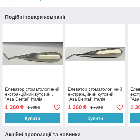
Подібні товари компанії
Елеватор стоматологічний
Елеватор стоматологічний
Елев
екстракційний кутовий ,
екстракційний кутовий,
екст
"Asa Dental" Італія
"Asa Dental" Італія
"Asa
1 360
1 360
1 3
₴
₴
1 700 ₴
1 700 ₴
Купити
Купити
Акційні пропозиції та новинки