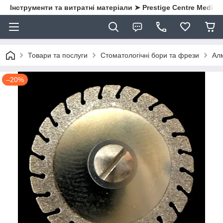
Інструменти та витратні матеріали ➤ Prestige Centre Medical
Товари та послуги
Стоматологічні бори та фрези
Алм
–20%