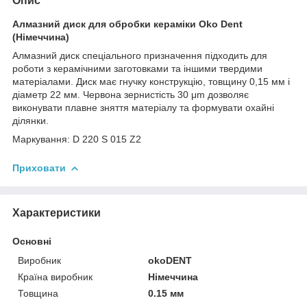
Опис
Алмазний диск для обробки кераміки Oko Dent
(Німеччина)
Алмазний диск спеціального призначення підходить для
роботи з керамічними заготовками та іншими твердими
матеріалами. Диск має гнучку конструкцію, товщину 0,15 мм і
діаметр 22 мм. Червона зернистість 30 μm дозволяє
виконувати плавне зняття матеріалу та формувати охайні
ділянки.
Маркування: D 220 S 015 Z2
Приховати
Характеристики
Основні
Виробник
okoDENT
Країна виробник
Німеччина
Товщина
0.15 мм