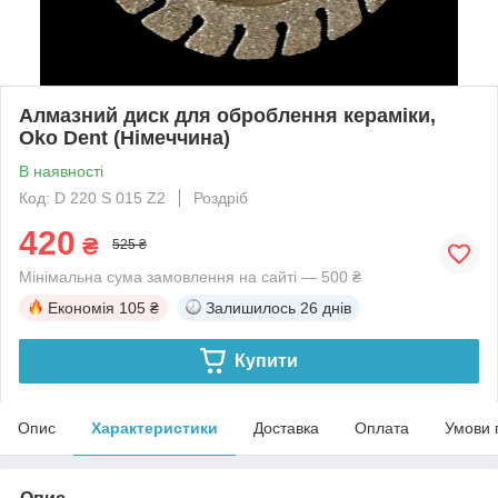
Алмазний диск для оброблення кераміки,
Oko Dent (Німеччина)
В наявності
Код: D 220 S 015 Z2
Роздріб
420
₴
525 ₴
Мінімальна сума замовлення на сайті — 500 ₴
Економія
105 ₴
Залишилось
26 днів
Купити
Опис
Характеристики
Доставка
Оплата
Умови 