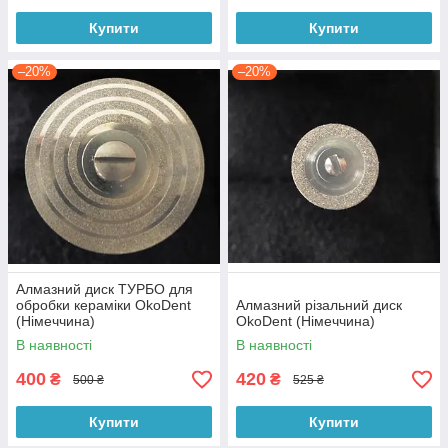
Купити
Купити
–20%
–20%
Алмазний диск ТУРБО для
обробки кераміки OkoDent
Алмазний різальний диск
(Німеччина)
OkoDent (Німеччина)
В наявності
В наявності
400
420
₴
₴
500 ₴
525 ₴
Купити
Купити