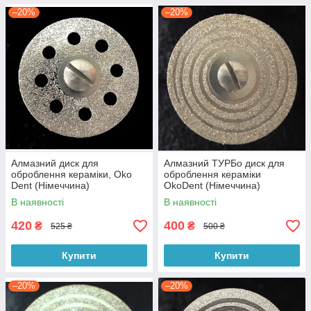
–20%
–20%
Алмазний диск для
Алмазний ТУРБo диск для
оброблення кераміки, Oko
оброблення кераміки
Dent (Німеччина)
OkoDent (Німеччина)
В наявності
В наявності
420
400
₴
₴
525 ₴
500 ₴
Купити
Купити
–20%
–20%