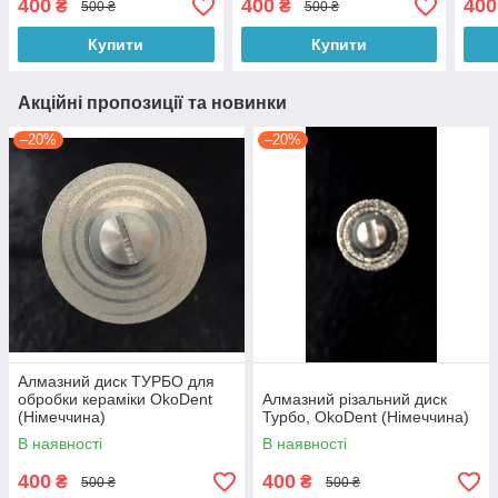
400
400
400
₴
₴
500 ₴
500 ₴
Купити
Купити
Акційні пропозиції та новинки
–20%
–20%
Алмазний диск ТУРБО для
обробки кераміки OkoDent
Алмазний різальний диск
(Німеччина)
Турбо, OkoDent (Німеччина)
В наявності
В наявності
400
400
₴
₴
500 ₴
500 ₴