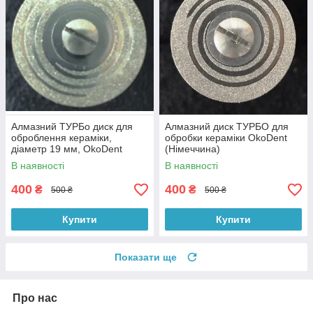
Алмазний ТУРБo диск для
Алмазний диск ТУРБО для
оброблення кераміки,
обробки кераміки OkoDent
діаметр 19 мм, OkoDent
(Німеччина)
(Німеччина)
В наявності
В наявності
400
400
₴
₴
500 ₴
500 ₴
Купити
Купити
Показати ще
Про нас