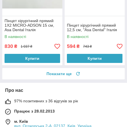
Пінцет хірургічний прямий
1X2 MICRO-ADSON 15 см,
Пінцет хірургічний прямий
Asa Dental Італія
12,5 см, "Asa Dental" Італія
В наявності
В наявності
830
594
₴
₴
1 037 ₴
743 ₴
Купити
Купити
Показати ще
Про нас
97% позитивних з 36 відгуків за рік
Працює з 28.02.2013
м. Київ
вул. Осокорська 2-А, 02137, Київ, Україна