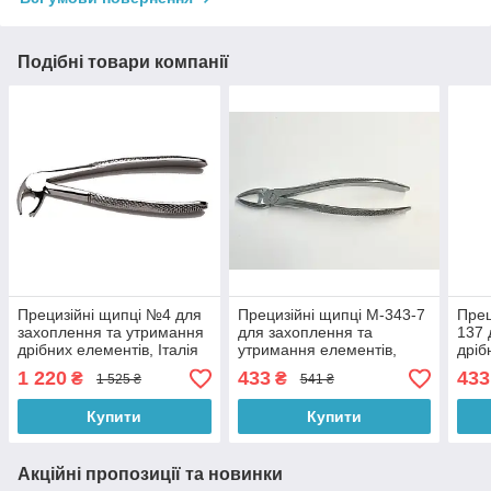
Подібні товари компанії
Прецизійні щипці №4 для
Прецизійні щипці M-343-7
Прец
захоплення та утримання
для захоплення та
137 
дрібних елементів, Італія
утримання елементів,
дріб
Пакистан
Паки
1 220
433
433
₴
₴
1 525 ₴
541 ₴
Купити
Купити
Акційні пропозиції та новинки