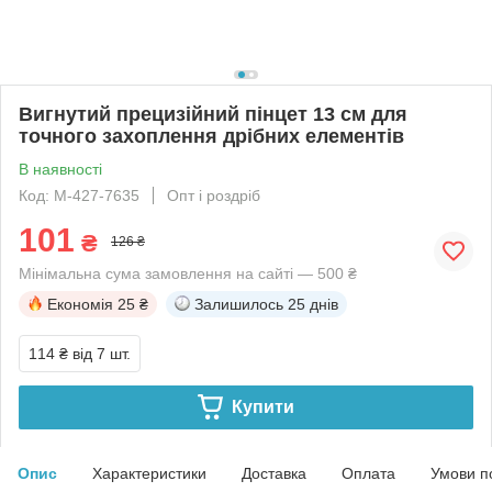
Вигнутий прецизійний пінцет 13 см для
точного захоплення дрібних елементів
В наявності
Код: M-427-7635
Опт і роздріб
101
₴
126 ₴
Мінімальна сума замовлення на сайті — 500 ₴
Економія
25 ₴
Залишилось
25 днів
114 ₴
від 7 шт.
Купити
Опис
Характеристики
Доставка
Оплата
Умови п