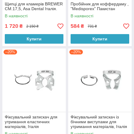
Щипці для кламерів BREWER
Пробійник для коффердаму ,
CM.17,5, Asa Dental Італія.
"Medisporex" Пакистан
В наявності
В наявності
1 720
584
₴
₴
2 150 ₴
731 ₴
Купити
Купити
–20%
–20%
Фіксувальний затискач для
Фіксувальний затискач із
утримання еластичних
бічними виступами для
матеріалів, Італія
утримання матеріалів, Італія
В наявності
В наявності