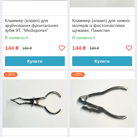
Кламмер (кламп) для
Кламмер (кламп) для нижніх
зруйнованих фронтальних
молярів із фестончастими
зубів 9Т, "Medisporex"
щічками, Пакистан
Пакистан
В наявності
В наявності
144
144
₴
₴
180 ₴
180 ₴
Купити
Купити
–20%
–20%