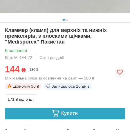
Кламмер (кламп) для верхніх та нижніх
премолярів, з плоскими щічками,
"Medisporex" Пакистан
В наявності
Код: M-494-22
Опт і роздріб
144
₴
180 ₴
Мінімальна сума замовлення на сайті — 500 ₴
Економія
36 ₴
Залишилось
26 днів
171 ₴
від 5 шт.
Купити