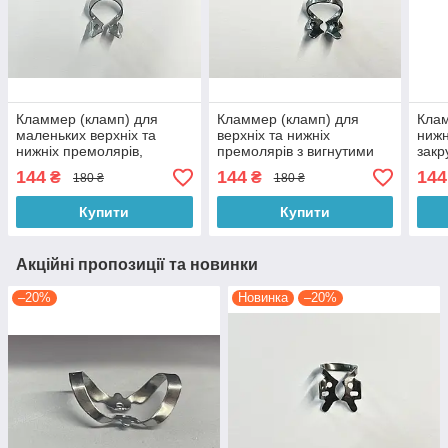
Кламмер (кламп) для
Кламмер (кламп) для
Клам
маленьких верхніх та
верхніх та нижніх
нижн
нижніх премолярів,
премолярів з вигнутими
закр
"Medisporex" Пакистан
щічками., "Medisporex"
"Med
144
144
144
₴
₴
180 ₴
180 ₴
Пакистан
Купити
Купити
Акційні пропозиції та новинки
–20%
Новинка
–20%