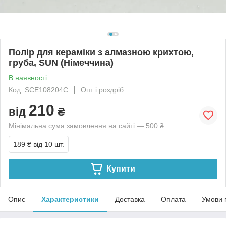
Полір для кераміки з алмазною крихтою,
груба, SUN (Німеччина)
В наявності
Код: SCE108204C
Опт і роздріб
210
від
₴
Мінімальна сума замовлення на сайті — 500 ₴
189 ₴
від 10 шт.
Купити
Опис
Характеристики
Доставка
Оплата
Умови 