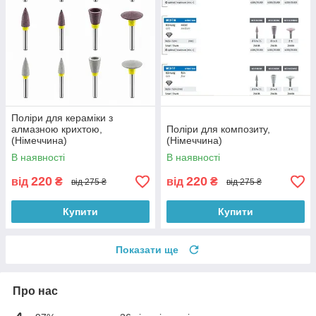
Поліри для кераміки з
алмазною крихтою,
Поліри для композиту,
(Німеччина)
(Німеччина)
В наявності
В наявності
220
220
від
₴
від
₴
від 275 ₴
від 275 ₴
Купити
Купити
Показати ще
Про нас