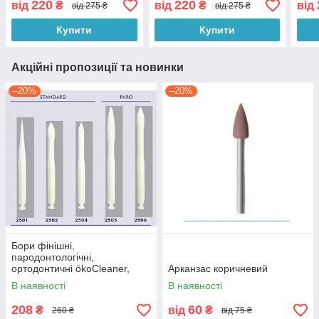
220
220
від
₴
від
₴
від
від 275 ₴
від 275 ₴
Купити
Купити
Акційні пропозиції та новинки
–20%
–20%
Бори фінішні,
пародонтологічні,
ортодонтичні ökoCleaner,
Арканзас коричневий
Німеччина
В наявності
В наявності
208
60
₴
від
₴
260 ₴
від 75 ₴