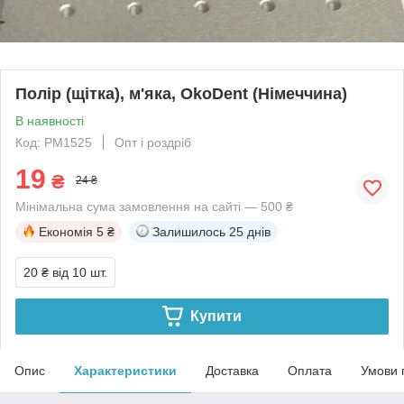
Полір (щітка), м'яка, OkoDent (Німеччина)
В наявності
Код: PM1525
Опт і роздріб
19
₴
24 ₴
Мінімальна сума замовлення на сайті — 500 ₴
Економія
5 ₴
Залишилось
25 днів
20 ₴
від 10 шт.
Купити
Опис
Характеристики
Доставка
Оплата
Умови 