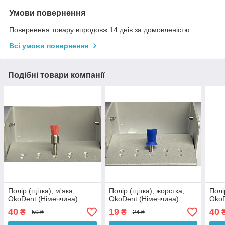
Умови повернення
Повернення товару впродовж 14 днів за домовленістю
Всі умови повернення
Подібні товари компанії
Полір (щітка), м'яка,
Полір (щітка), жорстка,
Полі
OkoDent (Німеччина)
OkoDent (Німеччина)
OkoD
40
19
40
₴
₴
50 ₴
24 ₴