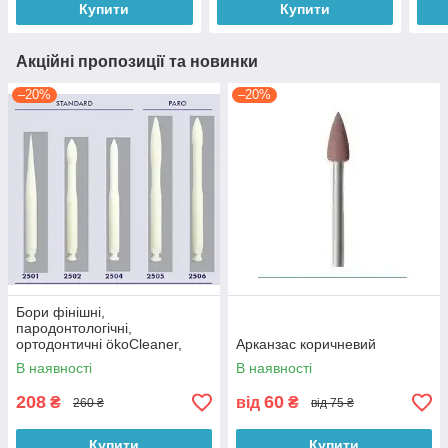
Купити
Купити
Акційні пропозиції та новинки
–20%
–20%
Бори фінішні,
пародонтологічні,
ортодонтичні ökoCleaner,
Арканзас коричневий
Німеччина
В наявності
В наявності
208
60
₴
від
₴
260 ₴
від 75 ₴
Купити
Купити