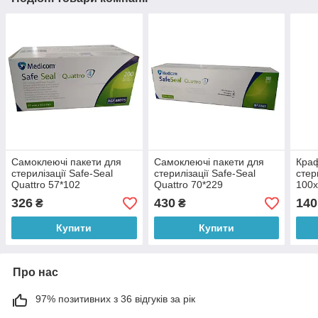
Самоклеючі пакети для
Самоклеючі пакети для
Краф
стерилізації Safe-Seal
стерилізації Safe-Seal
стер
Quattro 57*102
Quattro 70*229
100х
IV к
326
430
140
₴
₴
Купити
Купити
Про нас
97% позитивних з 36 відгуків за рік