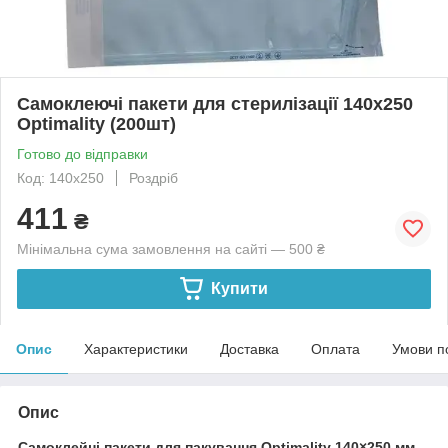
Самоклеючі пакети для стерилізації 140x250
Optimality (200шт)
Готово до відправки
Код: 140х250
Роздріб
411
₴
Мінімальна сума замовлення на сайті — 500 ₴
Купити
Опис
Характеристики
Доставка
Оплата
Умови п
Опис
Самоклейні пакети для пакування Optimality 140×250 мм