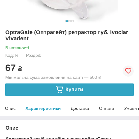
OptraGate (Оптрагейт) ретрактор губ, Ivoclar
Vivadent
В наявності
Код: R
Роздріб
67
₴
Мінімальна сума замовлення на сайті — 500 ₴
Купити
Опис
Характеристики
Доставка
Оплата
Умови 
Опис
Додатковий засіб для збільшення робочої зони