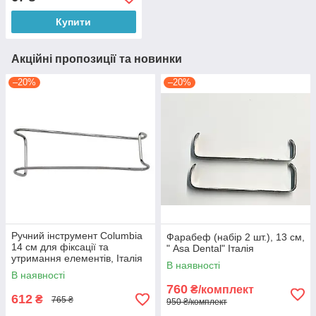
Купити
Акційні пропозиції та новинки
–20%
–20%
Ручний інструмент Columbia
Фарабеф (набір 2 шт.), 13 см,
14 см для фіксації та
" Аsa Dental" Італія
утримання елементів, Італія
В наявності
В наявності
760
₴/комплект
612
₴
765 ₴
950 ₴/комплект