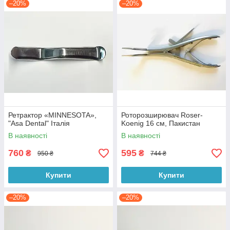
–20%
–20%
Ретрактор «MINNESOTA»,
Роторозширювач Roser-
"Asa Dental" Італія
Koenig 16 см, Пакистан
В наявності
В наявності
760
595
₴
₴
950 ₴
744 ₴
Купити
Купити
–20%
–20%