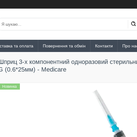
ставка та оплата
Повернення та обмін
Контакти
Про на
Шприц 3-х компонентний одноразовий стерильний 
G (0.6*25мм) - Medicare
Новинка