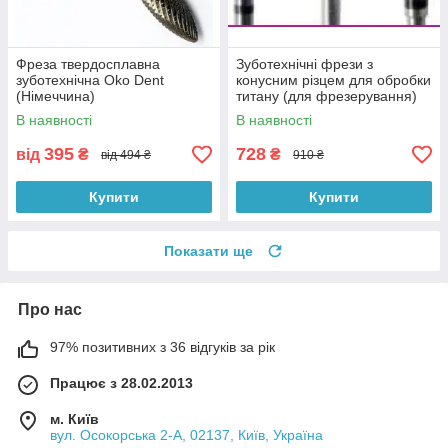
Фреза твердосплавна
Зуботехнічні фрези з
зуботехнічна Oko Dent
конусним різцем для обробки
(Німеччина)
титану (для фрезерування)
В наявності
В наявності
395
728
від
₴
₴
від 494 ₴
910 ₴
Купити
Купити
Показати ще
Про нас
97% позитивних з 36 відгуків за рік
Працює з 28.02.2013
м. Київ
вул. Осокорська 2-А, 02137, Київ, Україна