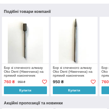
Подібні товари компанії
Бор зі спеченого алмазу
Бор зі спеченого алмазу
Бор 
Oko Dent (Німеччина) на
Oko Dent (Німеччина) на
Oko 
прямий наконечник
прямий наконечник
прям
760
950
760
₴
₴
950 ₴
Купити
Купити
Акційні пропозиції та новинки