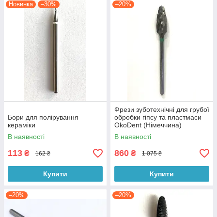
Новинка
–30%
–20%
Фрези зуботехнічні для грубої
Бори для полірування
обробки гіпсу та пластмаси
кераміки
OkoDent (Німеччина)
В наявності
В наявності
113
860
₴
₴
162 ₴
1 075 ₴
Купити
Купити
–20%
–20%