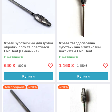
Фрези зуботехнічні для грубої
Фреза твердосплавна
обробки гіпсу та пластмаси
зуботехнічна з титановим
OkoDent (Німеччина)
покриттям Oko Dent
(Німеччина)
В наявності
В наявності
640
1 160
₴
₴
800 ₴
1 450 ₴
Купити
Купити
Топ продажів
–20%
–20%