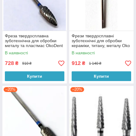
Фреза твердосплавна
Фрези твердосплавні
зуботехнічна для обробки
зуботехнічні для обробки
металу та пластмас OkoDent
кераміки, титану, металу Oko
(Німеччина)
Dent (Німеччина)
В наявності
В наявності
728
912
₴
₴
910 ₴
1 140 ₴
Купити
Купити
–20%
–20%