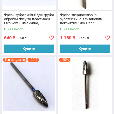
Фрези зуботехнічні для грубої
Фреза твердосплавна
обробки гіпсу та пластмаси
зуботехнічна з титановим
OkoDent (Німеччина)
покриттям Oko Dent
(Німеччина)
В наявності
В наявності
640
1 160
₴
₴
800 ₴
1 450 ₴
Купити
Купити
Топ продажів
–20%
–20%