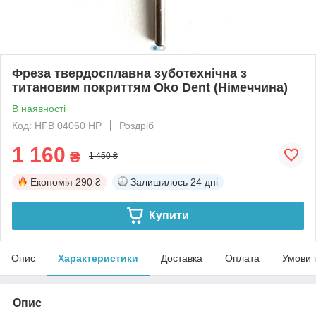
Фреза твердосплавна зуботехнічна з
титановим покриттям Oko Dent (Німеччина)
В наявності
Код: HFB 04060 HP
Роздріб
1 160
₴
1 450 ₴
Економія
290 ₴
Залишилось
24 дні
Купити
Опис
Характеристики
Доставка
Оплата
Умови 
Опис