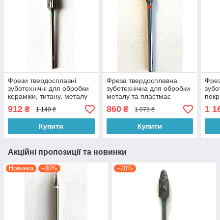
Фрези твердосплавні
Фреза твердосплавна
Фрез
зуботехнічні для обробки
зуботехнічна для обробки
зубо
кераміки, титану, металу
металу та пластмас
покр
Oko Dent (Німеччина)
OkoDent (Німеччина)
(Нім
912
860
1 1
₴
₴
1 140 ₴
1 075 ₴
Купити
Купити
Акційні пропозиції та новинки
Новинка
–30%
–20%