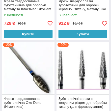
Фреза твердосплавна
Фрези твердосплавні
зуботехнічна для обробки
зуботехнічні для обробки
металу та пластмас OkoDent
кераміки, титану, металу Oko
(Німеччина)
Dent (Німеччина)
В наявності
В наявності
728
912
₴
₴
910 ₴
1 140 ₴
Купити
Купити
–20%
–20%
Фреза твердосплавна
Зуботехнічні фрези з
зуботехнічна Oko Dent
конусним різцем для обробки
(Німеччина)
титану (для фрезерування)