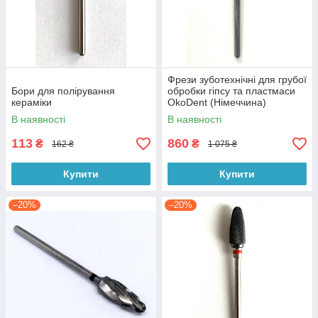
Фрези зуботехнічні для грубої
Бори для полірування
обробки гіпсу та пластмаси
кераміки
OkoDent (Німеччина)
В наявності
В наявності
113
860
₴
₴
162 ₴
1 075 ₴
Купити
Купити
–20%
–20%