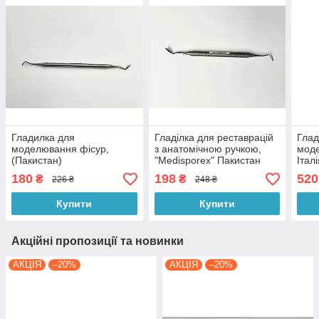
Гладилка для
Гладілка для реставрацій
Глад
моделювання фісур,
з анатомічною ручкою,
моде
(Пакистан)
"Medisporex" Пакистан
Італ
180
198
520
₴
₴
226 ₴
248 ₴
Купити
Купити
Акційні пропозиції та новинки
АКЦІЯ
–20%
АКЦІЯ
–20%