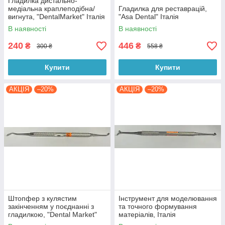
Гладилка дистально-
медіальна краплеподібна/
Гладилка для реставрацій,
вигнута, "DentalMarket" Італія
"Asa Dental" Італія
В наявності
В наявності
240
446
₴
₴
300 ₴
558 ₴
Купити
Купити
АКЦІЯ
–20%
АКЦІЯ
–20%
Штопфер з кулястим
Інструмент для моделювання
закінченням у поєднанні з
та точного формування
гладилкою, "Dental Market"
матеріалів, Італія
Італія