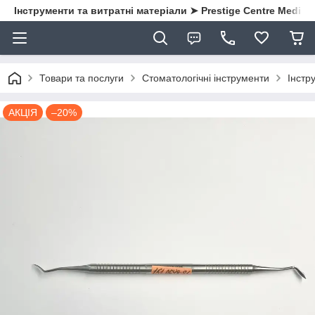
Інструменти та витратні матеріали ➤ Prestige Centre Medical
Товари та послуги
Стоматологічні інструменти
Інстр
АКЦІЯ
–20%