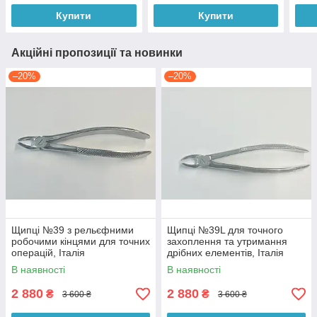
Купити
Купити
Акційні пропозиції та новинки
–20%
–20%
Щипці №39 з рельєфними
Щипці №39L для точного
робочими кінцями для точних
захоплення та утримання
операцій, Італія
дрібних елементів, Італія
В наявності
В наявності
2 880
2 880
₴
₴
3 600 ₴
3 600 ₴