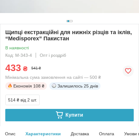
Щипці екстракційні для нижніх різців та іклів,
“Medisporex” Пакистан
В наявності
Код: M-343-4
Опт і роздріб
433
₴
541 ₴
Мінімальна сума замовлення на сайті — 500 ₴
Економія
108 ₴
Залишилось
25 днів
514 ₴
від 2 шт.
Купити
Опис
Характеристики
Доставка
Оплата
Умови 