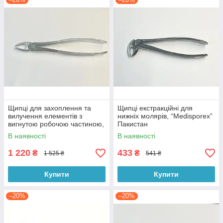
Щипці для захоплення та
Щипці екстракційні для
вилучення елементів з
нижніх молярів, “Medisporex”
вигнутою робочою частиною,
Пакистан
Італія
В наявності
В наявності
1 220
433
₴
₴
1 525 ₴
541 ₴
Купити
Купити
–20%
–20%