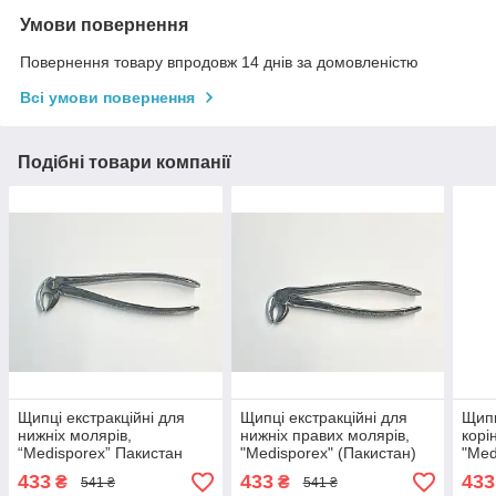
Умови повернення
Повернення товару впродовж 14 днів за домовленістю
Всі умови повернення
Подібні товари компанії
Щипці екстракційні для
Щипці екстракційні для
Щипц
нижніх молярів,
нижніх правих молярів,
корі
“Medisporex” Пакистан
"Medisporex" (Пакистан)
"Med
433
433
433
₴
₴
541 ₴
541 ₴