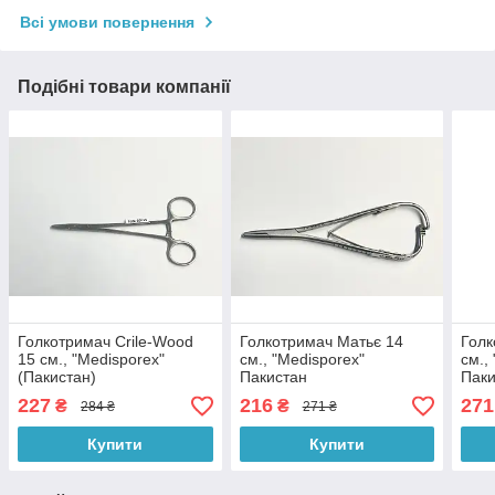
Всі умови повернення
Подібні товари компанії
Голкотримач Crile-Wood
Голкотримач Матьє 14
Голк
15 см., "Medisporex"
см., "Medisporex"
см.,
(Пакистан)
Пакистан
Паки
227
216
271
₴
₴
284 ₴
271 ₴
Купити
Купити