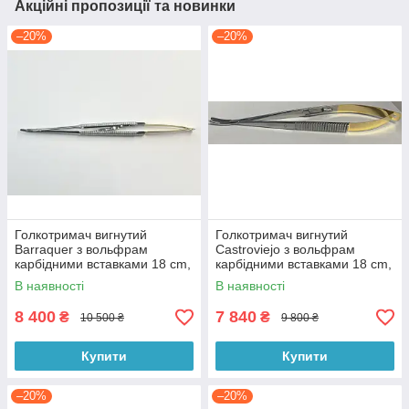
Акційні пропозиції та новинки
–20%
–20%
Голкотримач вигнутий
Голкотримач вигнутий
Barraquer з вольфрам
Castroviejo з вольфрам
карбідними вставками 18 cm,
карбідними вставками 18 cm,
"Asa Dental" Італія
"Asa Dental" Італія
В наявності
В наявності
8 400
7 840
₴
₴
10 500 ₴
9 800 ₴
Купити
Купити
–20%
–20%