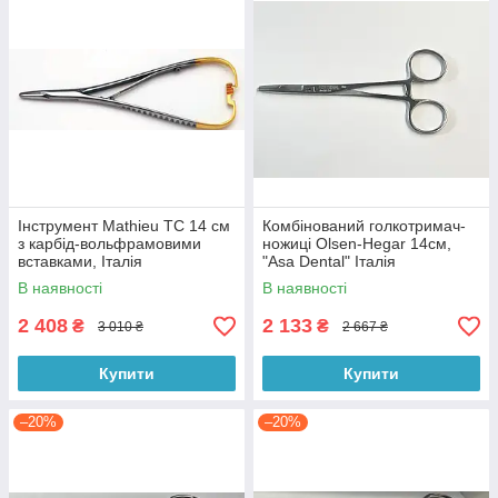
Інструмент Mathieu TC 14 см
Комбінований голкотримач-
з карбід-вольфрамовими
ножиці Olsen-Hegar 14см,
вставками, Італія
"Asa Dental" Італія
В наявності
В наявності
2 408
2 133
₴
₴
3 010 ₴
2 667 ₴
Купити
Купити
–20%
–20%