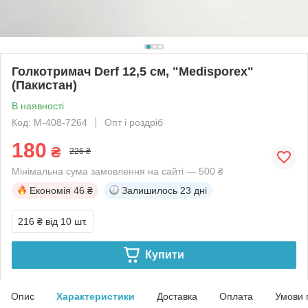
Голкотримач Derf 12,5 см, "Medisporex"
(Пакистан)
В наявності
Код: M-408-7264
Опт і роздріб
180
₴
226 ₴
Мінімальна сума замовлення на сайті — 500 ₴
Економія
46 ₴
Залишилось
23 дні
216 ₴
від 10 шт.
Купити
Опис
Характеристики
Доставка
Оплата
Умови 