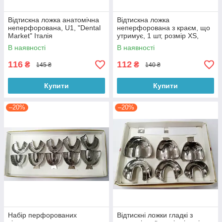
Відтискна ложка анатомічна
Відтискна ложка
неперфорована, U1, "Dental
неперфорована з краєм, що
Market" Італія
утримує, 1 шт, розмір ХS,
Пакистан "Medisporex"
В наявності
В наявності
116
112
₴
₴
145 ₴
140 ₴
Купити
Купити
–20%
–20%
Набір перфорованих
Відтискні ложки гладкі з