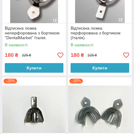
Відтискна ложка
Відтискна ложка
неперфорована з бортиком
перфорована з бортиком
"DentalMarket" Італія.
(Італія)
В наявності
В наявності
180
180
₴
₴
225 ₴
225 ₴
Купити
Купити
–20%
–20%