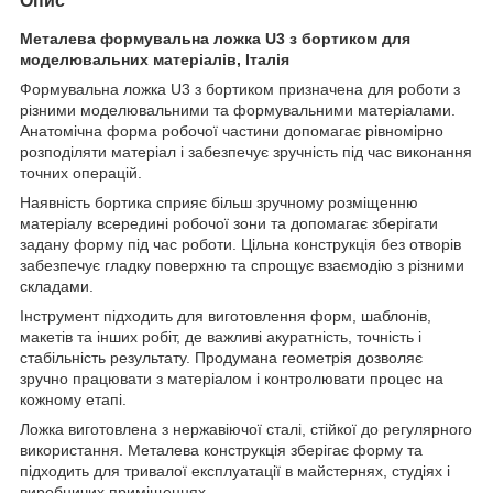
Опис
Металева формувальна ложка U3 з бортиком для
моделювальних матеріалів, Італія
Формувальна ложка U3 з бортиком призначена для роботи з
різними моделювальними та формувальними матеріалами.
Анатомічна форма робочої частини допомагає рівномірно
розподіляти матеріал і забезпечує зручність під час виконання
точних операцій.
Наявність бортика сприяє більш зручному розміщенню
матеріалу всередині робочої зони та допомагає зберігати
задану форму під час роботи. Цільна конструкція без отворів
забезпечує гладку поверхню та спрощує взаємодію з різними
складами.
Інструмент підходить для виготовлення форм, шаблонів,
макетів та інших робіт, де важливі акуратність, точність і
стабільність результату. Продумана геометрія дозволяє
зручно працювати з матеріалом і контролювати процес на
кожному етапі.
Ложка виготовлена з нержавіючої сталі, стійкої до регулярного
використання. Металева конструкція зберігає форму та
підходить для тривалої експлуатації в майстернях, студіях і
виробничих приміщеннях.