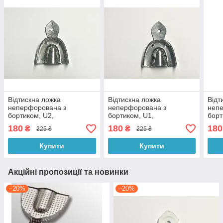
Відтискна ложка
Відтискна ложка
Відт
неперфорована з
неперфорована з
неп
бортиком, U2,
бортиком, U1,
борт
"DentalMarket" Італія
"DentalMarket" Італія
"Den
180
180
180
₴
₴
225 ₴
225 ₴
Купити
Купити
Акційні пропозиції та новинки
–20%
–20%