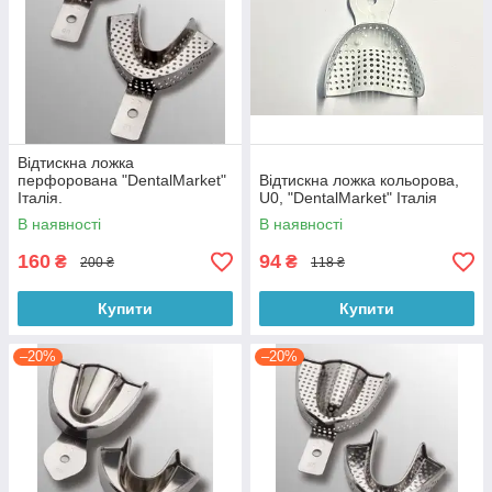
Відтискна ложка
перфорована "DentalMarket"
Відтискна ложка кольорова,
Італія.
U0, "DentalMarket" Італія
В наявності
В наявності
160
94
₴
₴
200 ₴
118 ₴
Купити
Купити
–20%
–20%