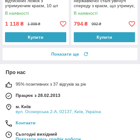
відтискних ложок з
нержавіючої сталі увігнуті
утримуючим краєм, 10 шт
спереду з краєм, що утримує,
Medisporex
набір 6 шт Medisporex
В наявності
В наявності
1 118
794
₴
₴
1 398 ₴
992 ₴
Купити
Купити
Показати ще
Про нас
95% позитивних з 37 відгуків за рік
Працює з 28.02.2013
м. Київ
вул. Осокорська 2-А, 02137, Київ, Україна
Контакти
Сьогодні вихідний
Показати весь графік роботи