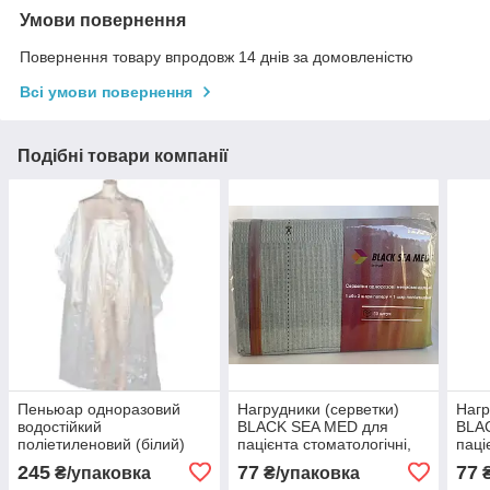
Умови повернення
Повернення товару впродовж 14 днів за домовленістю
Всі умови повернення
Подібні товари компанії
Пеньюар одноразовий
Нагрудники (серветки)
Нагр
водостійкий
BLACK SEA MED для
BLA
поліетиленовий (білий)
пацієнта стоматологічні,
паці
100шт
сірий 50 шт
50ш
245
77
77
₴/упаковка
₴/упаковка
₴