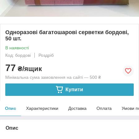
Одноразові багатошарові серветки бордові,
50 шт.
В наявності
Код: бордові
Роздріб
77
₴/ящик
Мінімальна сума замовлення на сайті — 500 ₴
Купити
Опис
Характеристики
Доставка
Оплата
Умови п
Опис