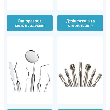
Одноразова
Дезінфекція та
мед. продукція
стерилізація