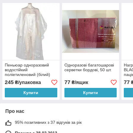
Пеньюар одноразовий
Одноразові багатошарові
Нагр
водостійкий
серветки бордові, 50 шт.
BLA
поліетиленовий (білий)
паці
100шт
50ш
245
77
77
₴/упаковка
₴/ящик
₴
Купити
Купити
Про нас
95% позитивних з 37 відгуків за рік