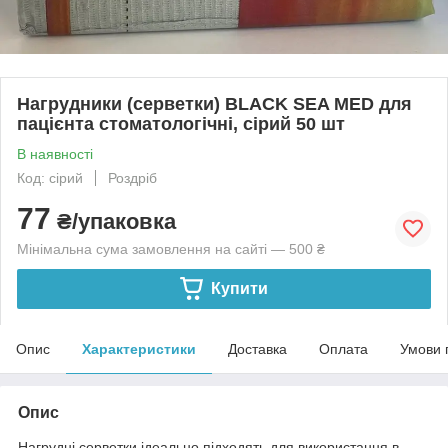
Нагрудники (серветки) BLACK SEA MED для
пацієнта стоматологічні, сірий 50 шт
В наявності
Код: сірий
Роздріб
77
₴/упаковка
Мінімальна сума замовлення на сайті — 500 ₴
Купити
Опис
Характеристики
Доставка
Оплата
Умови 
Опис
Нагрудні серветки ідеально підходять для використання в