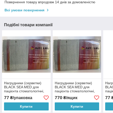
Повернення товару впродовж 14 днів за домовленістю
Всі умови повернення
Подібні товари компанії
Нагрудники (серветки)
Нагрудники (серветки)
Нагр
BLACK SEA MED для
BLACK SEA MED для
BLA
пацієнта стоматологічні,
пацієнта стоматологічні,
паці
сірий 50 шт
сірий 500шт
50ш
77
770
77
₴/упаковка
₴/ящик
₴
Купити
Купити