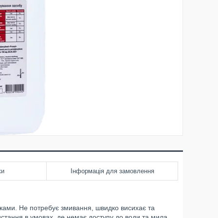
ки
Інформація для замовлення
уками. Не потребує змивання, швидко висихає та
ристання в умовах, де немає доступу до води та мила.