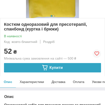
Костюм одноразовий для пресотерапії,
спанбонд (куртка і брюки)
В наявності
Код: жовто-блакитний
Роздріб
52
₴
Мінімальна сума замовлення на сайті — 500 ₴
Купити
Опис
Характеристики
Доставка
Оплата
Умови п
Опис
Одноразовий набір для процедур масажу та пресотерапії