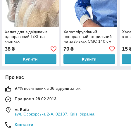
Халат для відвідувачів
Халат хірургічний
Хала
одноразовий L/XL на
одноразовий стерильний
з по
кнопках
на зав'язках СМС 140 см
L-XL
38
70
15
₴
₴
Купити
Купити
Про нас
97% позитивних з 36 відгуків за рік
Працює з 28.02.2013
м. Київ
вул. Осокорська 2-А, 02137, Київ, Україна
Контакти