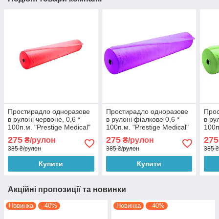
Простирадло одноразове
Простирадло одноразове
Прос
в рулоні червоне, 0,6 *
в рулоні фіалкове 0,6 *
в ру
100п.м. "Prestige Medical"
100п.м. "Prestige Medical"
100п
(пл.23)
(щ.23)
(щ.2
275
275
275
₴/рулон
₴/рулон
385 ₴/рулон
385 ₴/рулон
385 
Купити
Купити
Акційні пропозиції та новинки
Новинка
–40%
Новинка
–40%