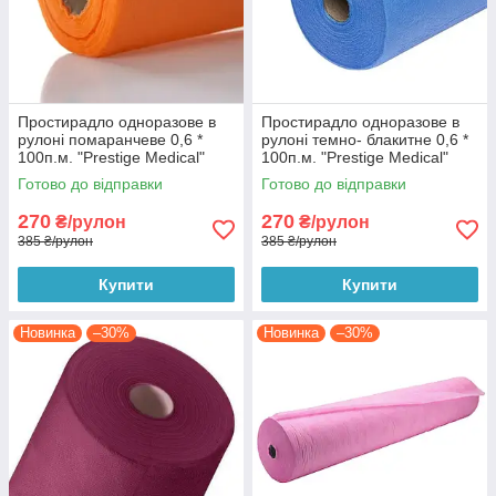
Простирадло одноразове в
Простирадло одноразове в
рулоні помаранчеве 0,6 *
рулоні темно- блакитне 0,6 *
100п.м. "Prestige Medical"
100п.м. "Prestige Medical"
(щ.23)
(щ.23)
Готово до відправки
Готово до відправки
270
270
₴/рулон
₴/рулон
385 ₴/рулон
385 ₴/рулон
Купити
Купити
Новинка
–30%
Новинка
–30%