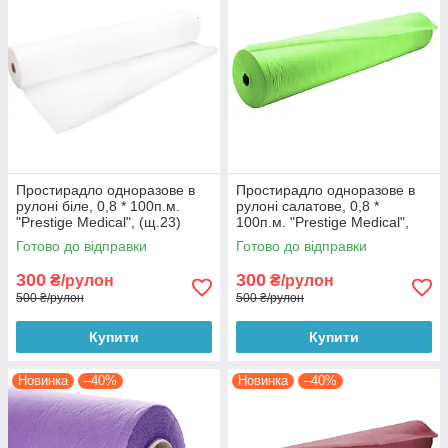
Простирадло одноразове в
Простирадло одноразове в
рулоні біле, 0,8 * 100п.м.
рулоні салатове, 0,8 *
"Prestige Medical", (щ.23)
100п.м. "Prestige Medical",
(щ.23)
Готово до відправки
Готово до відправки
300
300
₴/рулон
₴/рулон
500 ₴/рулон
500 ₴/рулон
Купити
Купити
Новинка
–40%
Новинка
–40%