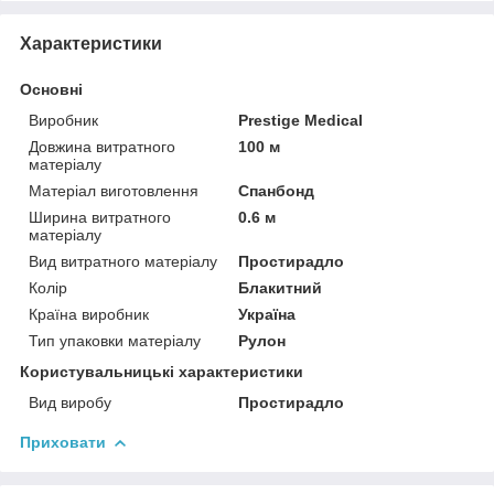
Характеристики
Основні
Виробник
Prestige Medical
Довжина витратного
100 м
матеріалу
Матеріал виготовлення
Спанбонд
Ширина витратного
0.6 м
матеріалу
Вид витратного матеріалу
Простирадло
Колір
Блакитний
Країна виробник
Україна
Тип упаковки матеріалу
Рулон
Користувальницькі характеристики
Вид виробу
Простирадло
Приховати