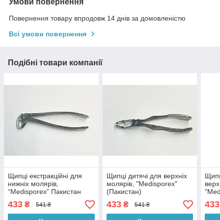
Умови повернення
Повернення товару впродовж 14 днів за домовленістю
Всі умови повернення
Подібні товари компанії
Щипці екстракційні для
Щипці дитячі для верхніх
Щипц
нижніх молярів,
молярів, "Medisporex"
верх
“Medisporex” Пакистан
(Пакистан)
"Med
433
433
433
₴
₴
541 ₴
541 ₴