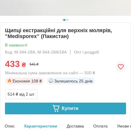
Щипці екстракційні для верхніх молярів,
"Medisporex" (Пакистан)
В наявності
Код: M-344-18A, M-344-18A/18A
Опт і роздріб
433
₴
541 ₴
Мінімальна сума замовлення на сайті — 500 ₴
Економія
108 ₴
Залишилось
25 днів
514 ₴
від 2 шт.
Купити
Опис
Характеристики
Доставка
Оплата
Умови 