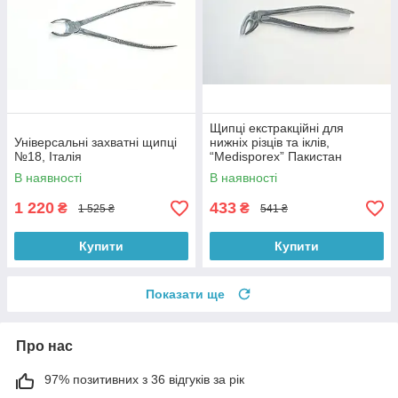
Щипці екстракційні для
Універсальні захватні щипці
нижніх різців та іклів,
№18, Італія
“Medisporex” Пакистан
В наявності
В наявності
1 220
433
₴
₴
1 525 ₴
541 ₴
Купити
Купити
Показати ще
Про нас
97% позитивних з 36 відгуків за рік