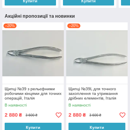
Купити
Купити
Акційні пропозиції та новинки
–20%
–20%
Щипці №39 з рельєфними
Щипці №39L для точного
робочими кінцями для точних
захоплення та утримання
операцій, Італія
дрібних елементів, Італія
В наявності
В наявності
2 880
2 880
₴
₴
3 600 ₴
3 600 ₴
Купити
Купити