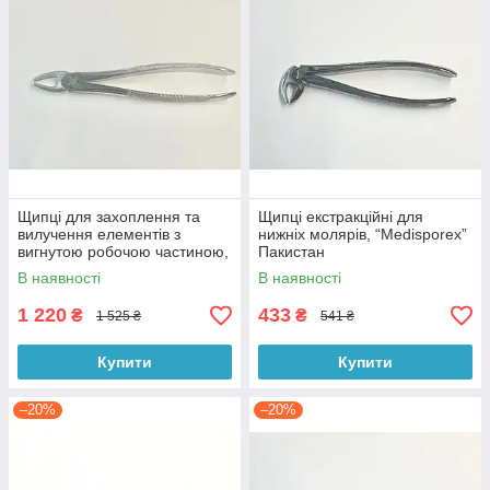
Щипці для захоплення та
Щипці екстракційні для
вилучення елементів з
нижніх молярів, “Medisporex”
вигнутою робочою частиною,
Пакистан
Італія
В наявності
В наявності
1 220
433
₴
₴
1 525 ₴
541 ₴
Купити
Купити
–20%
–20%