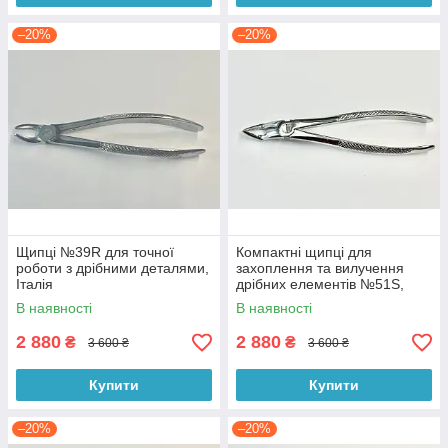
–20%
–20%
Щипці №39R для точної
Компактні щипці для
роботи з дрібними деталями,
захоплення та вилучення
Італія
дрібних елементів №51S,
Італія
В наявності
В наявності
2 880
2 880
₴
₴
3 600 ₴
3 600 ₴
Купити
Купити
–20%
–20%