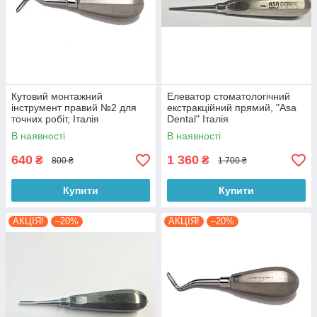
Кутовий монтажний
Елеватор стоматологічний
інструмент правий №2 для
екстракційний прямий, "Asa
точних робіт, Італія
Dental" Італія
В наявності
В наявності
640
1 360
₴
₴
800 ₴
1 700 ₴
Купити
Купити
АКЦІЯ!
–20%
АКЦІЯ!
–20%