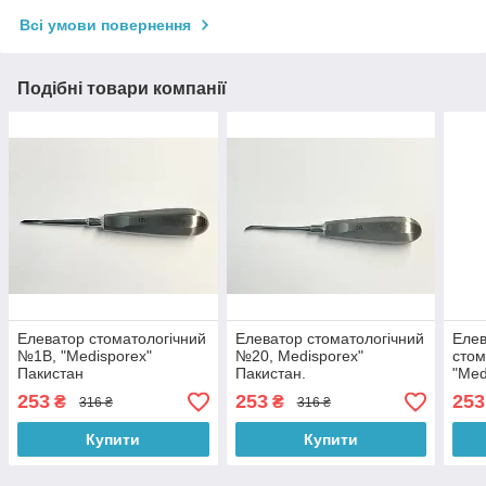
Всі умови повернення
Подібні товари компанії
Елеватор стоматологічний
Елеватор стоматологічний
Еле
№1B, "Medisporex"
№20, Medisporex"
стом
Пакистан
Пакистан.
"Med
253
253
253
₴
₴
316 ₴
316 ₴
Купити
Купити