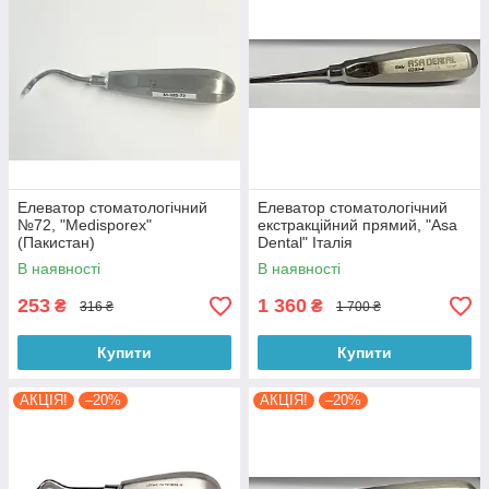
Елеватор стоматологічний
Елеватор стоматологічний
№72, "Medisporex"
екстракційний прямий, "Asa
(Пакистан)
Dental" Італія
В наявності
В наявності
253
1 360
₴
₴
316 ₴
1 700 ₴
Купити
Купити
АКЦІЯ!
–20%
АКЦІЯ!
–20%