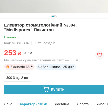
Елеватор стоматологічний №304,
"Medisporex" Пакистан
В наявності
Код: M-381-304
Опт і роздріб
253
₴
316 ₴
Мінімальна сума замовлення на сайті — 500 ₴
Економія
63 ₴
Залишилось
25 днів
300 ₴
від 2 шт.
Купити
Опис
Характеристики
Доставка
Оплата
Умови 