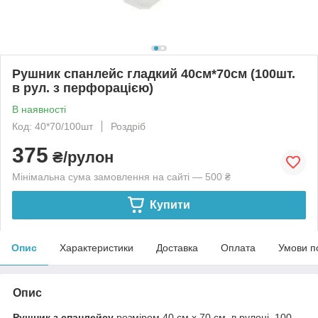
Рушник спанлейс гладкий 40см*70см (100шт.
в рул. з перфорацією)
В наявності
Код: 40*70/100шт
Роздріб
375
₴/рулон
Мінімальна сума замовлення на сайті — 500 ₴
Купити
Опис
Характеристики
Доставка
Оплата
Умови п
Опис
Рушник з спанлейсу
розміром 40 см x 70 см, в рулоні, 100