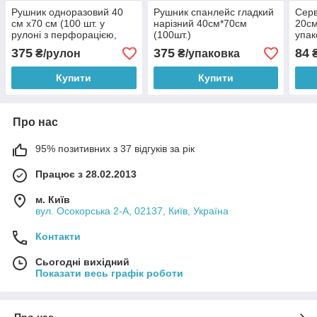
Рушник одноразовий 40
Рушник спанлейс гладкий
Серв
см х70 см (100 шт. у
нарізний 40см*70см
20см
рулоні з перфорацією,
(100шт.)
упак
структура сітка)
пер
375
375
84
₴/рулон
₴/упаковка
₴
Купити
Купити
Про нас
95% позитивних з 37 відгуків за рік
Працює з 28.02.2013
м. Київ
вул. Осокорська 2-А, 02137, Київ, Україна
Контакти
Сьогодні вихідний
Показати весь графік роботи