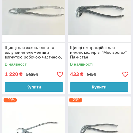
Щипці для захоплення та
Щипці екстракційні для
вилучення елементів з
нижніх молярів, “Medisporex”
вигнутою робочою частиною,
Пакистан
Італія
В наявності
В наявності
1 220
433
₴
₴
1 525 ₴
541 ₴
Купити
Купити
–20%
–20%