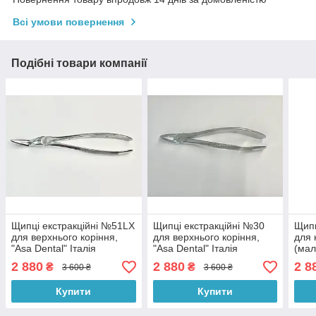
Всі умови повернення
Подібні товари компанії
Щипці екстракційні №51LX
Щипці екстракційні №30
Щипц
для верхнього коріння,
для верхнього коріння,
для 
"Asa Dental" Італія
"Asa Dental" Італія
(мал
Denta
2 880
2 880
2 8
₴
₴
3 600 ₴
3 600 ₴
Купити
Купити