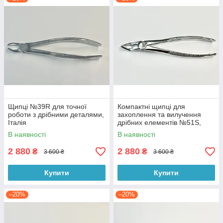
Щипці №39R для точної
Компактні щипці для
роботи з дрібними деталями,
захоплення та вилучення
Італія
дрібних елементів №51S,
Італія
В наявності
В наявності
2 880
2 880
₴
₴
3 600 ₴
3 600 ₴
Купити
Купити
–20%
–20%