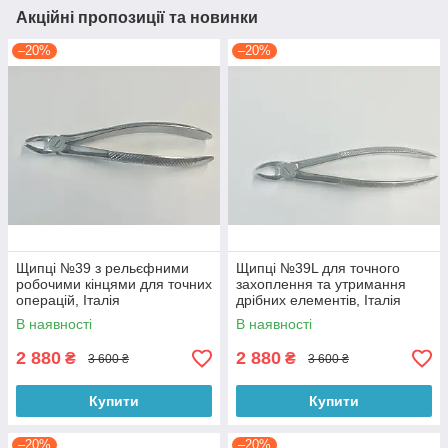
Акційні пропозиції та новинки
–20%
–20%
Щипці №39 з рельєфними
Щипці №39L для точного
робочими кінцями для точних
захоплення та утримання
операцій, Італія
дрібних елементів, Італія
В наявності
В наявності
2 880
2 880
₴
₴
3 600 ₴
3 600 ₴
Купити
Купити
–20%
–20%