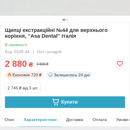
Щипці екстракційні №44 для верхнього
коріння, "Asa Dental" Італія
В наявності
Код: 0100-44
Опт і роздріб
2 880
₴
3 600 ₴
Економія
720 ₴
Залишилось
24 дні
2 745 ₴
від 3 шт.
Купити
Опис
Характеристики
Доставка
Оплата
Умови 