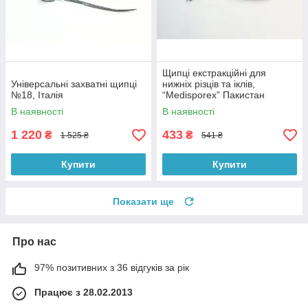
Щипці екстракційні для
Універсальні захватні щипці
нижніх різців та іклів,
№18, Італія
“Medisporex” Пакистан
В наявності
В наявності
1 220
433
₴
₴
1 525 ₴
541 ₴
Купити
Купити
Показати ще
Про нас
97% позитивних з 36 відгуків за рік
Працює з 28.02.2013