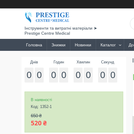
Інструменти та витратні матеріали ➤
Prestige Centre Medical
Головна
Знижки
Новинки
Каталог
До
Днів
Годин
Хвилин
Секунд
0
0
0
0
0
0
0
0
В наявності
Код:
1352-1
650 ₴
520 ₴