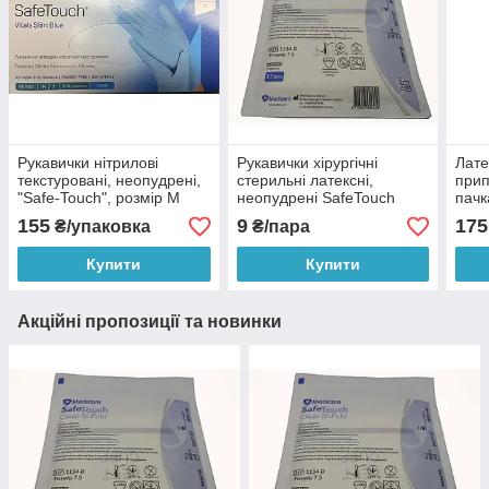
Рукавички нітрилові
Рукавички хірургічні
Лате
текстуровані, неопудрені,
стерильні латексні,
прип
"Safe-Touch", розмір М
неопудрені SafeTouch
пачк
Clean Bi-Fold Medicom
155
9
175
₴/упаковка
₴/пара
пара, розмір 6.0 (XS)
Купити
Купити
Акційні пропозиції та новинки