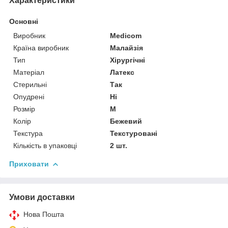
Характеристики
Основні
Виробник
Medicom
Країна виробник
Малайзія
Тип
Хірургічні
Матеріал
Латекс
Стерильні
Так
Опудрені
Ні
Розмір
M
Колір
Бежевий
Текстура
Текстуровані
Кількість в упаковці
2 шт.
Приховати
Умови доставки
Нова Пошта