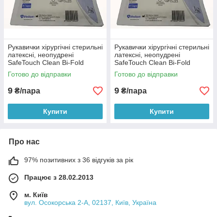
Рукавички хірургічні стерильні
Рукавички хірургічні стерильні
латексні, неопудрені
латексні, неопудрені
SafeTouch Clean Bi-Fold
SafeTouch Clean Bi-Fold
Medicom пара, розмір 6.0
Medicom пара, розмір 6.5 (S)
Готово до відправки
Готово до відправки
(XS)
9
9
₴/пара
₴/пара
Купити
Купити
Про нас
97% позитивних з 36 відгуків за рік
Працює з 28.02.2013
м. Київ
вул. Осокорська 2-А, 02137, Київ, Україна