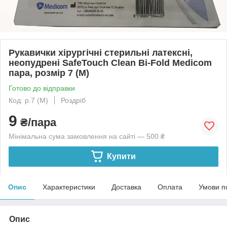
Рукавички хірургічні стерильні латексні,
неопудрені SafeTouch Clean Bi-Fold Medicom
пара, розмір 7 (М)
Готово до відправки
Код: р.7 (М)
Роздріб
9
₴/пара
Мінімальна сума замовлення на сайті — 500 ₴
Купити
Опис
Характеристики
Доставка
Оплата
Умови п
Опис