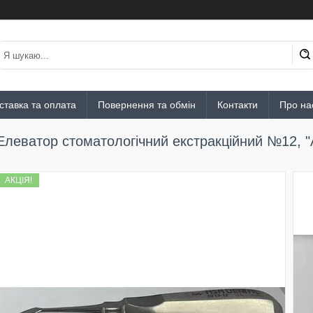
ставка та оплата
Повернення та обмін
Контакти
Про на
Елеватор стоматологічний екстракційний №12, "A
АКЦІЯ!