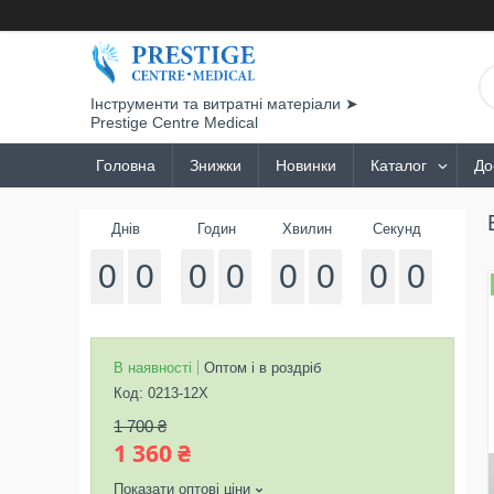
Інструменти та витратні матеріали ➤
Prestige Centre Medical
Головна
Знижки
Новинки
Каталог
До
Днів
Годин
Хвилин
Секунд
0
0
0
0
0
0
0
0
В наявності
Оптом і в роздріб
Код:
0213-12Х
1 700 ₴
1 360 ₴
Показати оптові ціни