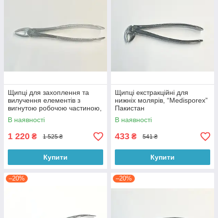
Щипці для захоплення та
Щипці екстракційні для
вилучення елементів з
нижніх молярів, “Medisporex”
вигнутою робочою частиною,
Пакистан
Італія
В наявності
В наявності
1 220
433
₴
₴
1 525 ₴
541 ₴
Купити
Купити
–20%
–20%