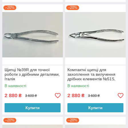
–20%
–20%
Щипці №39R для точної
Компактні щипці для
роботи з дрібними деталями,
захоплення та вилучення
Італія
дрібних елементів №51S,
Італія
В наявності
В наявності
2 880
2 880
₴
₴
3 600 ₴
3 600 ₴
Купити
Купити
–20%
–20%