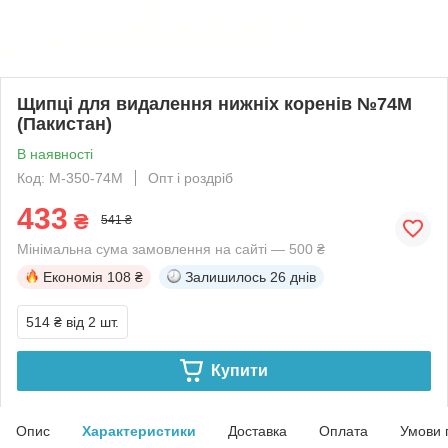
Щипці для видалення нижніх коренів №74M
(Пакистан)
В наявності
Код: M-350-74M
Опт і роздріб
433
₴
541 ₴
Мінімальна сума замовлення на сайті — 500 ₴
Економія
108 ₴
Залишилось
26 днів
514 ₴
від 2 шт.
Купити
Опис
Характеристики
Доставка
Оплата
Умови 