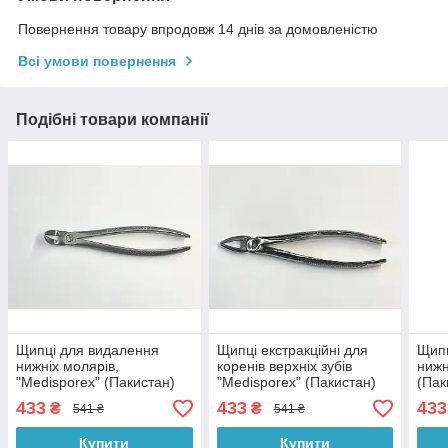
Повернення товару впродовж 14 днів за домовленістю
Всі умови повернення
Подібні товари компанії
Щипці для видалення
Щипці екстракційні для
Щипц
нижніх молярів,
коренів верхніх зубів
нижн
"Medisporex" (Пакистан)
"Medisporex" (Пакистан)
(Пак
433
433
433
₴
₴
541 ₴
541 ₴
Купити
Купити