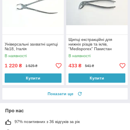
Щипці екстракційні для
Універсальні захватні щипці
нижніх різців та іклів,
№18, Італія
“Medisporex” Пакистан
В наявності
В наявності
1 220
433
₴
₴
1 525 ₴
541 ₴
Купити
Купити
Показати ще
Про нас
97% позитивних з 36 відгуків за рік