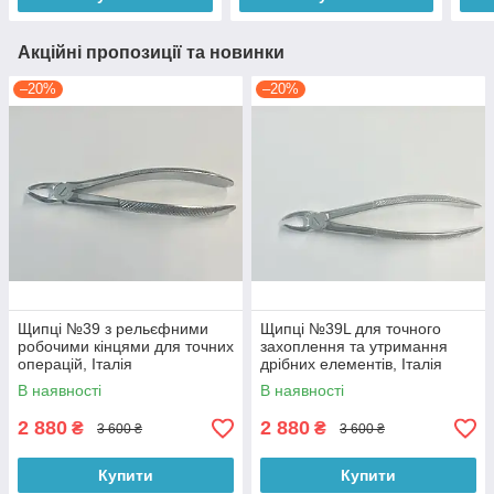
Акційні пропозиції та новинки
–20%
–20%
Щипці №39 з рельєфними
Щипці №39L для точного
робочими кінцями для точних
захоплення та утримання
операцій, Італія
дрібних елементів, Італія
В наявності
В наявності
2 880
2 880
₴
₴
3 600 ₴
3 600 ₴
Купити
Купити