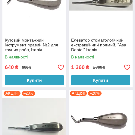
Кутовий монтажний
Елеватор стоматологічний
інструмент правий №2 для
екстракційний прямий, "Asa
точних робіт, Італія
Dental" Італія
В наявності
В наявності
640
1 360
₴
₴
800 ₴
1 700 ₴
Купити
Купити
АКЦІЯ!
–20%
АКЦІЯ!
–20%