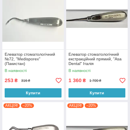
Елеватор стоматологічний
Елеватор стоматологічний
№72, "Medisporex"
екстракційний прямий, "Asa
(Пакистан)
Dental" Італія
В наявності
В наявності
253
1 360
₴
₴
316 ₴
1 700 ₴
Купити
Купити
АКЦІЯ!
–20%
АКЦІЯ!
–20%