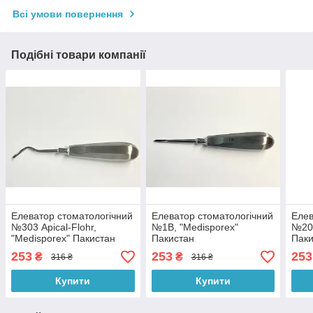
Всі умови повернення
Подібні товари компанії
Елеватор стоматологічний
Елеватор стоматологічний
Елев
№303 Apical-Flohr,
№1B, "Medisporex"
№20,
"Medisporex" Пакистан
Пакистан
Паки
253
253
253
₴
₴
316 ₴
316 ₴
Купити
Купити