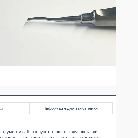
ки
Інформація для замовлення
нструменти забезпечують точність і зручність при
сторах. Елеватори допомагають вилучати деталі і