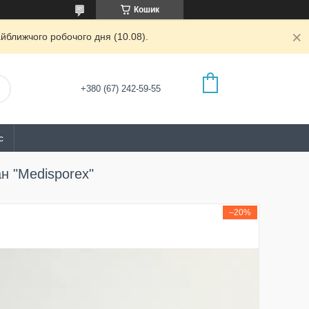
Кошик
йближчого робочого дня (10.08).
+380 (67) 242-59-55
с
н "Medisporex"
–20%