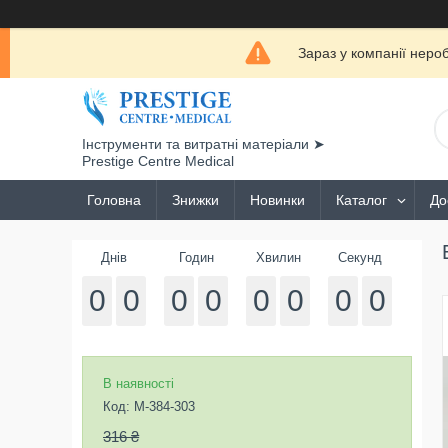
Зараз у компанії неро
Інструменти та витратні матеріали ➤
Prestige Centre Medical
Головна
Знижки
Новинки
Каталог
До
Днів
Годин
Хвилин
Секунд
0
0
0
0
0
0
0
0
В наявності
Код:
M-384-303
316 ₴