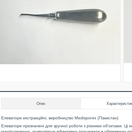
Опис
Характеристи
Елеватори екстракційні, виробництво Medisporex (Пакистан)
Елеватори призначені для зручної роботи з різними об'єктами. Ці і
маніпулюванні, дозволяючи ефективно працювати в обмежених про