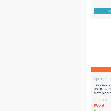
Ку
H
Твердоспл
пазів, заг
матеріалі
1 200 ₴
960 ₴