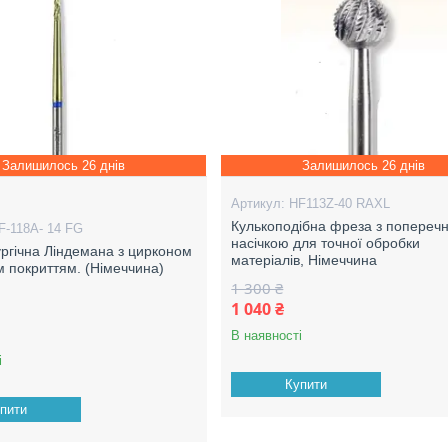
Залишилось 26 днів
Залишилось 26 днів
HF113Z-40 RAXL
Кулькоподібна фреза з попереч
F-118A- 14 FG
насічкою для точної обробки
ургічна Ліндемана з цирконом
матеріалів, Німеччина
м покриттям. (Німеччина)
1 300 ₴
1 040 ₴
В наявності
і
Купити
пити