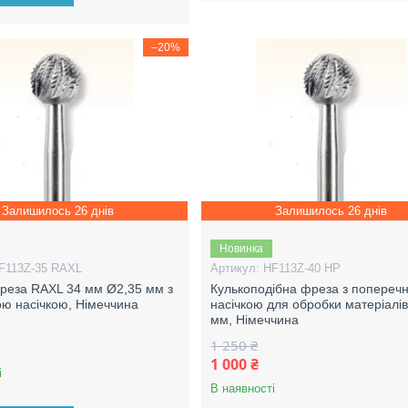
–20%
Залишилось 26 днів
Залишилось 26 днів
Новинка
F113Z-35 RAXL
HF113Z-40 HP
реза RAXL 34 мм Ø2,35 мм з
Кулькоподібна фреза з попереч
ю насічкою, Німеччина
насічкою для обробки матеріалів
мм, Німеччина
1 250 ₴
1 000 ₴
і
В наявності