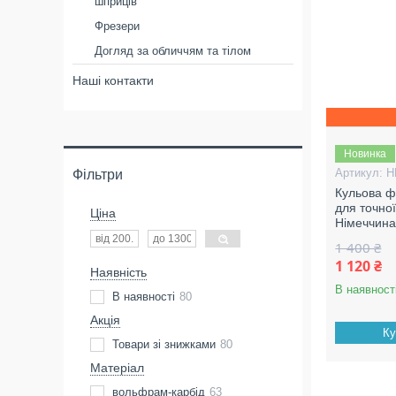
шприців
Фрезери
Догляд за обличчям та тілом
Наші контакти
Новинка
H
Фільтри
Кульова ф
для точної
Ціна
Німеччин
1 400 ₴
1 120 ₴
Наявність
В наявност
В наявності
80
Акція
Ку
Товари зі знижками
80
Матеріал
вольфрам-карбід
63