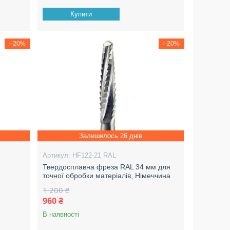
Купити
–20%
–20%
Залишилось 26 днів
HF122-21 RAL
Твердосплавна фреза RAL 34 мм для
точної обробки матеріалів, Німеччина
1 200 ₴
960 ₴
В наявності