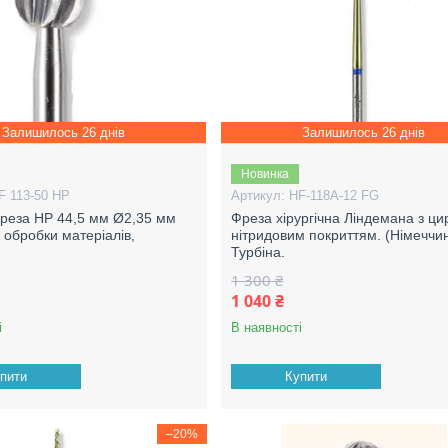
Залишилось 26 днів
Залишилось 26 днів
Новинка
F 113-50 НР
HF-118A-12 FG
реза HP 44,5 мм Ø2,35 мм
Фреза хірургічна Ліндемана з ц
 обробки матеріалів,
нітридовим покриттям. (Німеччи
а
Турбіна.
1 300 ₴
1 040 ₴
і
В наявності
пити
Купити
–20%