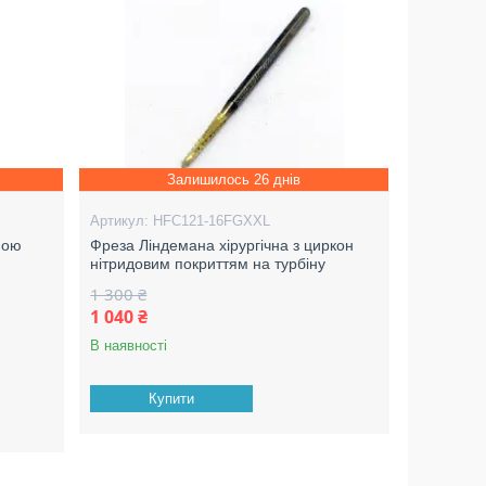
Залишилось 26 днів
HFC121-16FGXXL
ною
Фреза Ліндемана хірургічна з циркон
нітридовим покриттям на турбіну
1 300 ₴
1 040 ₴
В наявності
Купити