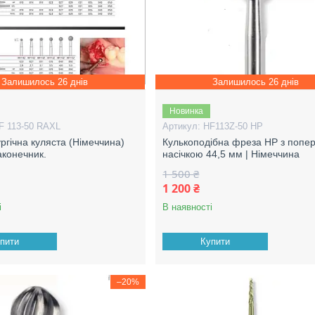
Залишилось 26 днів
Залишилось 26 днів
Новинка
F 113-50 RAXL
HF113Z-50 HP
ргічна куляста (Німеччина)
Кулькоподібна фреза HP з попе
аконечник.
насічкою 44,5 мм | Німеччина
1 500 ₴
1 200 ₴
і
В наявності
пити
Купити
–20%