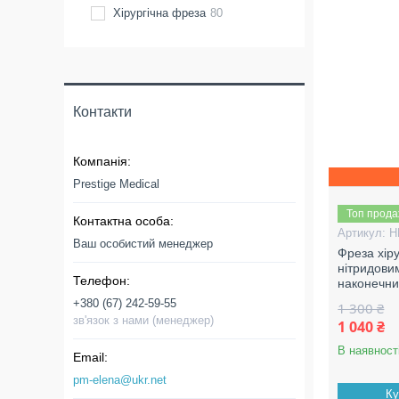
Хірургічна фреза
80
Контакти
Prestige Medical
Топ прод
H
Ваш особистий менеджер
Фреза хір
нітридови
наконечни
+380 (67) 242-59-55
1 300 ₴
зв'язок з нами (менеджер)
1 040 ₴
В наявност
pm-elena@ukr.net
Ку