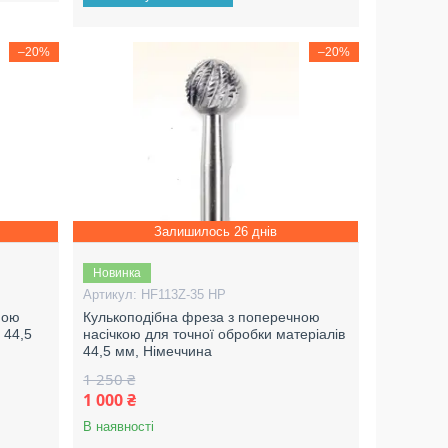
–20%
–20%
Залишилось 26 днів
Новинка
HF113Z-35 HP
ною
Кулькоподібна фреза з поперечною
 44,5
насічкою для точної обробки матеріалів
44,5 мм, Німеччина
1 250 ₴
1 000 ₴
В наявності