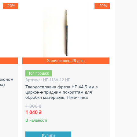
–20%
–20%
Залишилось 26 днів
Топ продаж
ирконом
HF-118A-12 HP
на)
Твердосплавна фреза HP 44,5 мм з
циркон-нітридним покриттям для
обробки матеріалів, Німеччина
1 300 ₴
1 040 ₴
В наявності
Купити