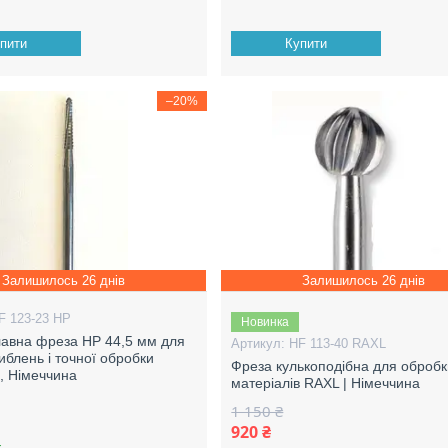
пити
Купити
–20%
Залишилось 26 днів
Залишилось 26 днів
F 123-23 HP
Новинка
авна фреза HP 44,5 мм для
HF 113-40 RAXL
либлень і точної обробки
Фреза кулькоподібна для оброб
в, Німеччина
матеріалів RAXL | Німеччина
1 150 ₴
920 ₴