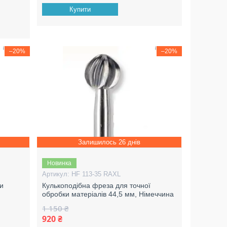
Купити
–20%
–20%
Залишилось 26 днів
Новинка
HF 113-35 RAXL
ки
Кулькоподібна фреза для точної
обробки матеріалів 44,5 мм, Німеччина
1 150 ₴
920 ₴