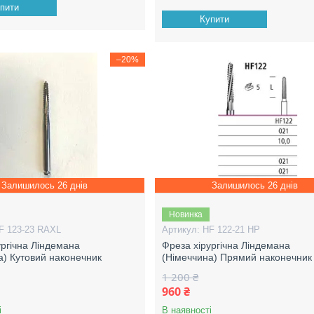
пити
Купити
–20%
Залишилось 26 днів
Залишилось 26 днів
Новинка
F 123-23 RAXL
HF 122-21 HP
ургічна Ліндемана
Фреза хірургічна Ліндемана
а) Кутовий наконечник
(Німеччина) Прямий наконечник
1 200 ₴
960 ₴
і
В наявності