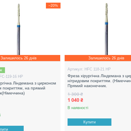
–20%
Залишилось 26 днів
Залишилось 26 днів
HFC 118-21 HP
аж
Фреза хірургічна Ліндемана з ц
FC-119-16 HP
нітридовим покриттям. (Німеччи
ургічна Ліндемана з цирконом
Прямий наконечник.
м покриттям, на прямий
к(Німеччина)
1 300 ₴
1 040 ₴
В наявності
і
Купити
пити