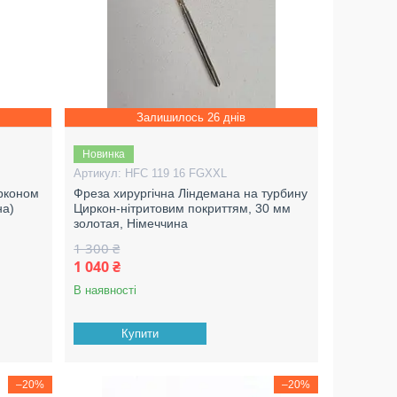
Залишилось 26 днів
Новинка
HFC 119 16 FGXXL
ирконом
Фреза хирургічна Ліндемана на турбину
на)
Циркон-нітритовим покриттям, 30 мм
золотая, Німеччина
1 300 ₴
1 040 ₴
В наявності
Купити
–20%
–20%