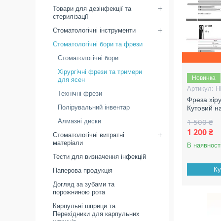
Товари для дезінфекції та
стерилізації
Стоматологічні інструменти
Стоматологічні бори та фрези
Стоматологічні бори
Хірургічні фрези та тримери
Новинка
для ясен
H
Технічні фрези
Фреза хіру
Полірувальний інвентар
Кутовий н
1 500 ₴
Алмазні диски
1 200 ₴
Стоматологічні витратні
матеріали
В наявност
Тести для визначення інфекцій
Ку
Паперова продукція
Догляд за зубами та
порожниною рота
Карпульні шприци та
Перехідники для карпульних