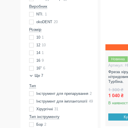
Виробник
NTI.
1
okoDENT
20
Розмір
10
1
12
10
14
1
Новинка
16
9
H
16"
6
Фреза хір
Ще 7
нітридови
Турбіна.
Тип
1 300 ₴
Інструмент для препарування
2
1 040 ₴
Інструмент для імплантології
49
В наявност
Хірургічні
31
Тип інструменту
Ку
Бор
2