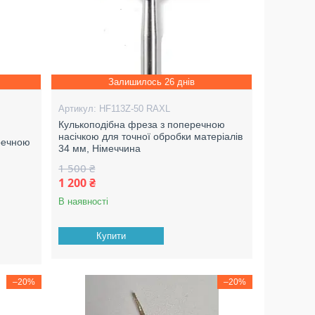
Залишилось 26 днів
HF113Z-50 RAXL
Кулькоподібна фреза з поперечною
насічкою для точної обробки матеріалів
речною
34 мм, Німеччина
1 500 ₴
1 200 ₴
В наявності
Купити
–20%
–20%