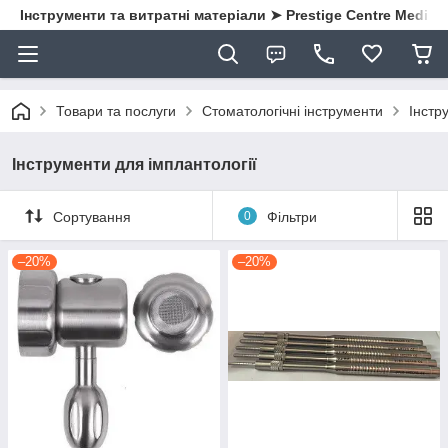
Інструменти та витратні матеріали ➤ Prestige Centre Medical
Товари та послуги
Стоматологічні інструменти
Інстру
Інструменти для імплантології
Сортування
0
Фільтри
–20%
–20%