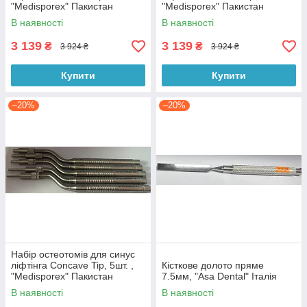
"Medisporex" Пакистан
"Medisporex" Пакистан
В наявності
В наявності
3 139
3 139
₴
₴
3 924 ₴
3 924 ₴
Купити
Купити
–20%
–20%
Набір остеотомів для синус
ліфтінга Concave Tip, 5шт. ,
Кісткове долото пряме
"Medisporex" Пакистан
7.5мм, "Asa Dental" Італія
В наявності
В наявності