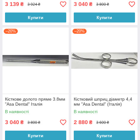
3 139
3 040
₴
₴
3 924 ₴
3 800 ₴
Купити
Купити
–20%
–20%
Кісткове долото пряме 3.8мм
Кістковий шприц діаметр 4,4
"Asa Dental" Італія
мм "Asa Dental" (Італія)
В наявності
В наявності
3 040
2 880
₴
₴
3 800 ₴
3 600 ₴
Купити
Купити