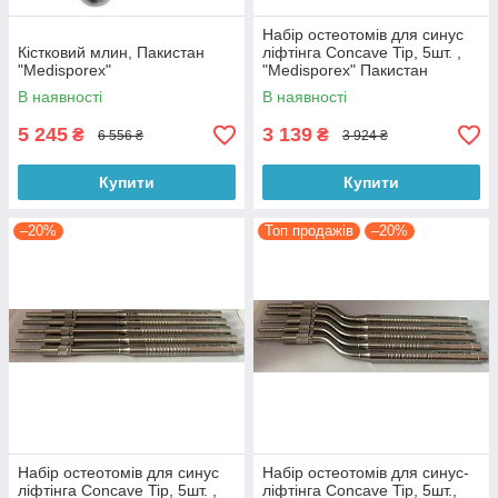
Набір остеотомів для синус
Кістковий млин, Пакистан
ліфтінга Concave Tip, 5шт. ,
"Medisporex"
"Medisporex" Пакистан
В наявності
В наявності
5 245
3 139
₴
₴
6 556 ₴
3 924 ₴
Купити
Купити
–20%
Топ продажів
–20%
Набір остеотомів для синус
Набір остеотомів для синус-
ліфтінга Concave Tip, 5шт. ,
ліфтінга Concave Tip, 5шт.,