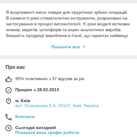
В асортименті якісні товари для хірургічних зубних операцій.
В наявності різні стоматологічні інструменти, розраховані на
застосування в процесі імплантології. Є різні моделі кісткових
млинів, кюретів, штопферів та інших аналогічних виробів.
Більшість продукції вироблена в Італії, що гарантує найвищу
якість (повна відповідність вимогам суворих європейських
Показати все
стандартів).
Товари доступні для замовлення від одного виробу.
Звертайтесь.
Про нас
Кісткові хірургічні інструменти
95% позитивних з 37 відгуків за рік
Вибираючи різні моделі стоматологічних інструментів для
хірургічного втручання в цьому каталозі, ви отримуєте не
Працює з 28.02.2013
тільки високоякісне зубне обладнання для імплантології, а й
м. Київ
ряд інших переваг:
вул. Осокорська 2-А, 02137, Київ, Україна
● гарантована оригінальність продукції (підтверджується
супровідною документацією);
Контакти
● багатий вибір (в наявності завжди є переважна кількість
Сьогодні вихідний
моделей);
Показати весь графік роботи